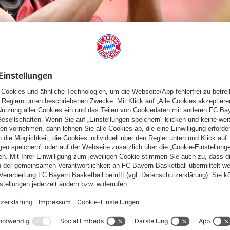
kelverletzung zwar im Spielkader stand, allerdings nicht zum
rischen Erfolg gefeiert. Die Nordamerikaner bejubelten im
egen Katar setzten sich die Kanadier mit 6:0 durch. Cyle Larin
 und ein Eigentor von Mohammad Al Mannai sorgten für den
Roten Karten (33./51. Minute) allerdings nur zu neunt.
n auf die Qualifikation für die K.o.-Phase. Im abschließenden
e Schweiz
 exklusiv. Außerdem kannst du dich auf eine exzellente Live-
lle Infos
| Anzeige