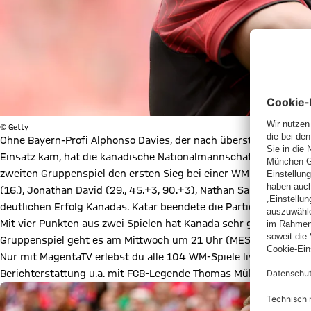
© Getty
Ohne Bayern-Profi Alphonso Davies, der nach überstandener Mus
Einsatz kam, hat die kanadische Nationalmannschaft einen histo
zweiten Gruppenspiel den ersten Sieg bei einer WM überhaupt. G
(16.), Jonathan David (29., 45.+3, 90.+3), Nathan Saliba (64.)
deutlichen Erfolg Kanadas. Katar beendete die Partie nach zwei 
Mit vier Punkten aus zwei Spielen hat Kanada sehr gute Aussichte
Gruppenspiel geht es am Mittwoch um 21 Uhr (MESZ) gegen di
Nur mit MagentaTV erlebst du alle 104 WM-Spiele live – 44 davon
Berichterstattung u.a. mit FCB-Legende Thomas Müller freuen!
A