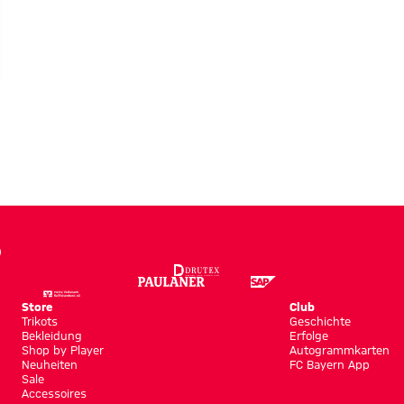
rderung
Store
Club
Trikots
Geschichte
Bekleidung
Erfolge
Shop by Player
Autogrammkarten
Neuheiten
FC Bayern App
Sale
Accessoires