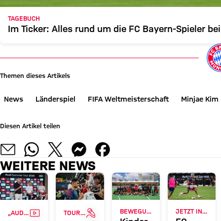
TAGEBUCH
Im Ticker: Alles rund um die FC Bayern-Spieler b
Themen dieses Artikels
News
Länderspiel
FIFA Weltmeisterschaft
Minjae Kim
Diesen Artikel teilen
WEITERE NEWS
VIDEO
INTERVIEW
BEWEGUNGSFÖRDERUNG
JETZT INFORMIEREN
„AUDI SUMMER TOUR“ MIT REKORDUMSATZ
TOUR TALK