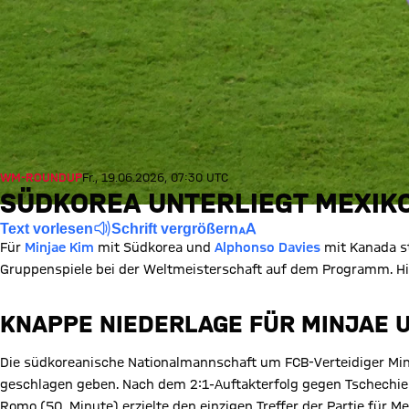
WM-ROUNDUP
Fr., 19.06.2026, 07:30 UTC
SÜDKOREA UNTERLIEGT MEXIKO
Text vorlesen
Schrift vergrößern
Für
Minjae Kim
mit Südkorea und
Alphonso Davies
mit Kanada st
Gruppenspiele bei der Weltmeisterschaft auf dem Programm. Hier 
KNAPPE NIEDERLAGE FÜR MINJAE 
Die südkoreanische Nationalmannschaft um FCB-Verteidiger Mi
geschlagen geben. Nach dem 2:1-Auftakterfolg gegen Tschechien
Romo (50. Minute) erzielte den einzigen Treffer der Partie für M