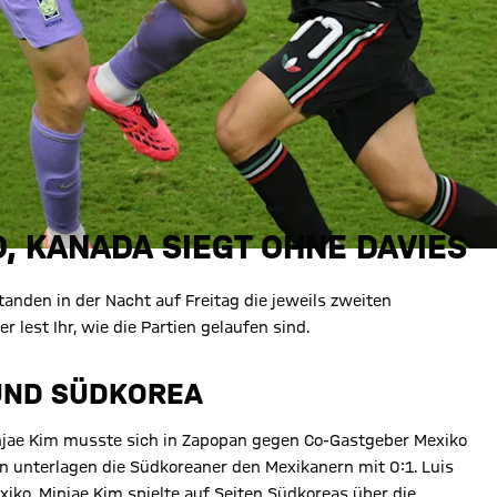
, KANADA SIEGT OHNE DAVIES
anden in der Nacht auf Freitag die jeweils zweiten
lest Ihr, wie die Partien gelaufen sind.
UND SÜDKOREA
njae Kim musste sich in Zapopan gegen Co-Gastgeber Mexiko
 unterlagen die Südkoreaner den Mexikanern mit 0:1. Luis
exiko. Minjae Kim spielte auf Seiten Südkoreas über die