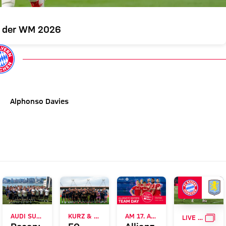
ei der WM 2026
Alphonso Davies
GAL
AUDI SUMMER TOUR 2026
KURZ & CAMPUS
AM 17. AUGUST
LIVE BEI FC BAYERN TV PLUS