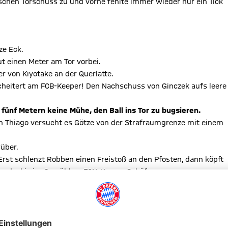
ischen Torschuss zu und vorne fehlte immer wieder nur ein Tick
ze Eck.
 einen Meter am Tor vorbei.
er von Kiyotake an der Querlatte.
scheitert am FCB-Keeper! Den Nachschuss von Ginczek aufs leere
fünf Metern keine Mühe, den Ball ins Tor zu bugsieren.
n Thiago versucht es Götze von der Strafraumgrenze mit einem
über.
rst schlenzt Robben einen Freistoß an den Pfosten, dann köpft
 Mandzukic im Gewühl an FCN-Keeper Schäfer.
 vorbei!