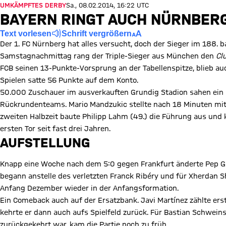
UMKÄMPFTES DERBY
Sa., 08.02.2014, 16:22 UTC
BAYERN RINGT AUCH NÜRNBER
Text vorlesen
Schrift vergrößern
Der 1. FC Nürnberg hat alles versucht, doch der Sieger im 188.
Samstagnachmittag rang der Triple-Sieger aus München den
Cl
FCB seinen 13-Punkte-Vorsprung an der Tabellenspitze, blieb au
Spielen satte 56 Punkte auf dem Konto.
50.000 Zuschauer im ausverkauften Grundig Stadion sahen ein 
Rückrundenteams. Mario Mandzukic stellte nach 18 Minuten mit 
zweiten Halbzeit baute Philipp Lahm (49.) die Führung aus und 
ersten Tor seit fast drei Jahren.
AUFSTELLUNG
Knapp eine Woche nach dem 5:0 gegen Frankfurt änderte Pep Gu
begann anstelle des verletzten Franck Ribéry und für Xherdan S
Anfang Dezember wieder in der Anfangsformation.
Ein Comeback auch auf der Ersatzbank. Javi Martínez zählte ers
kehrte er dann auch aufs Spielfeld zurück. Für Bastian Schweins
zurückgekehrt war, kam die Partie noch zu früh.