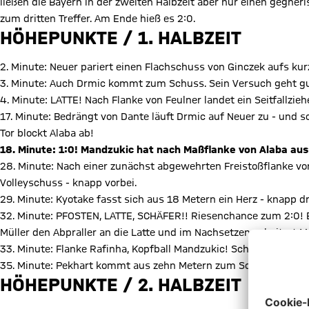
ließen die Bayern in der zweiten Halbzeit aber nur einen gegner
zum dritten Treffer. Am Ende hieß es 2:0.
HÖHEPUNKTE / 1. HALBZEIT
2. Minute: Neuer pariert einen Flachschuss von Ginczek aufs kur
3. Minute: Auch Drmic kommt zum Schuss. Sein Versuch geht gut
4. Minute: LATTE! Nach Flanke von Feulner landet ein Seitfallzieh
17. Minute: Bedrängt von Dante läuft Drmic auf Neuer zu - und 
Tor blockt Alaba ab!
18. Minute: 1:0! Mandzukic hat nach Maßflanke von Alaba aus 
28. Minute: Nach einer zunächst abgewehrten Freistoßflanke vo
Volleyschuss - knapp vorbei.
29. Minute: Kyotake fasst sich aus 18 Metern ein Herz - knapp dr
32. Minute: PFOSTEN, LATTE, SCHÄFER!! Riesenchance zum 2:0! E
Müller den Abpraller an die Latte und im Nachsetzen scheitert
33. Minute: Flanke Rafinha, Kopfball Mandzukic! Schäfer pariert.
35. Minute: Pekhart kommt aus zehn Metern zum Schuss!! Knapp
HÖHEPUNKTE / 2. HALBZEIT