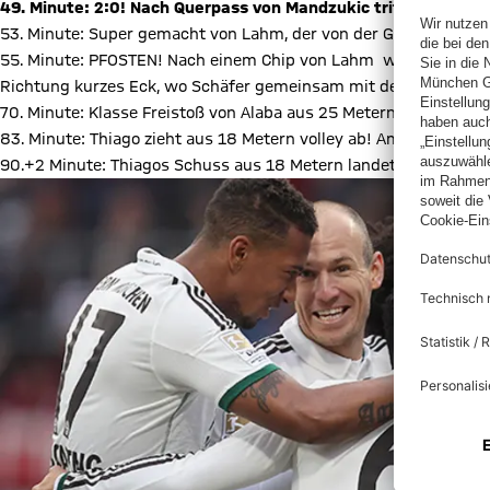
49. Minute: 2:0! Nach Querpass von Mandzukic trifft Lahm aus 
53. Minute: Super gemacht von Lahm, der von der Grundlinie per
55. Minute: PFOSTEN! Nach einem Chip von Lahm will Robben den 
Richtung kurzes Eck, wo Schäfer gemeinsam mit dem Pfosten r
70. Minute: Klasse Freistoß von Alaba aus 25 Metern! Der Ball s
83. Minute: Thiago zieht aus 18 Metern volley ab! Am langen Pfo
90.+2 Minute: Thiagos Schuss aus 18 Metern landet auf dem Tor