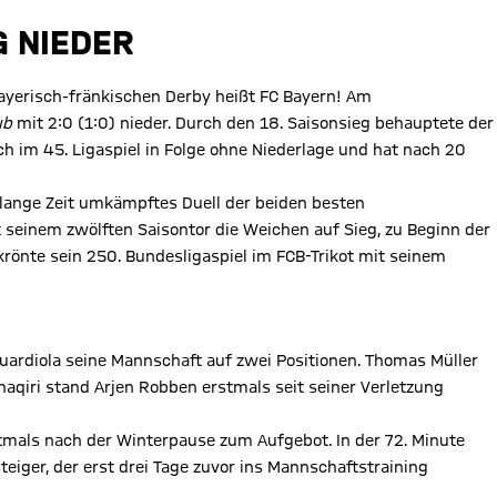
G NIEDER
 bayerisch-fränkischen Derby heißt FC Bayern! Am
ub
mit 2:0 (1:0) nieder. Durch den 18. Saisonsieg behauptete der
ch im 45. Ligaspiel in Folge ohne Niederlage und hat nach 20
lange Zeit umkämpftes Duell der beiden besten
seinem zwölften Saisontor die Weichen auf Sieg, zu Beginn der
krönte sein 250. Bundesligaspiel im FCB-Trikot mit seinem
ardiola seine Mannschaft auf zwei Positionen. Thomas Müller
haqiri stand Arjen Robben erstmals seit seiner Verletzung
tmals nach der Winterpause zum Aufgebot. In der 72. Minute
teiger, der erst drei Tage zuvor ins Mannschaftstraining