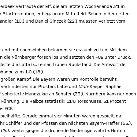
erbeek vertraute der Elf, die am letzten Wochenende 3:1 in
 Startformation, er begann im Mittelfeld. Schon in der ersten
dler (10.) und Daniel Ginczek (22.) mussten verletzt vom
t und mit ebensolchen bekamen sie es auch zu tun. Mit dem
 die Nürnberger forsch los und setzten den FCB unter Druck.
derte die Latte (4.) einen frühen Rückstand. Die Antwort der
Chance zum 1:0 (18.).
n großen Kampf. Die Bayern waren um Kontrolle bemüht,
 verhinderten nur Pfosten, Latte und
Club
-Keeper Raphael
 scheiterte Mandzukic an Schäfer (33.). Nürnberg kam nur noch
Führung. Die Halbzeitstatistik: 11:8 Torschüsse, 51 Prozent
s FCB.
Spielhälfte. Gerade einmal vier Minuten waren gespielt, da
hr Schäfer und der Pfosten den nächsten Bayern-Treffer (55.).
r
Club
weiter gegen die drohende Niederlage wehrte. Hinten