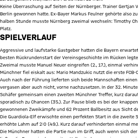
Keine Überraschung auf Seiten der Nürnberger. Trainer Gertjan V
Berlin gewonnen hatte. Ex-Bayer Markus Feulner gehörte also zur
halben Stunde musste Nürnberg zweimal wechseln: Timothy Chan
Platz.
SPIELVERLAUF
Aggressive und laufstarke Gastgeber hatten die Bayern erwarte
besten Rückrundenstart der Vereinsgeschichte im Rücken legten
Zweimal musste Manuel Neuer eingreifen (2., 17.), einmal verhin
Münchner fiel eiskalt aus: Mario Mandzukic nutzt die erste FCB-
Auch nach der Führung lieferten sich beide Mannschaften eine
vergasen aber auch nicht, vorne nachzusetzen. In der 32. Minute
Schäfer gemeinsam einen zweiten Münchner Treffer, kurz darauf
sporadisch zu Chancen (35.). Zur Pause blieb es bei der knappen 
gewonnenen Zweikämpfe und 62 Prozent Ballbesitz aus Sicht de
Die Guardiola-Elf erwischte einen perfekten Start in die zweite 
erhöhte Lahm auf 2:0 (49.). Kurz darauf verhinderten einmal me
Die Münchner hatten die Partie nun im Griff, auch wenn sich de