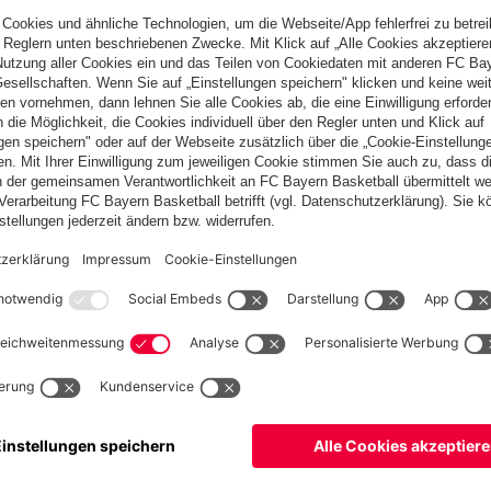
elf Metern ins offene Tor!
fekt zurücklegt. Doch Müller zögert zu lange mit dem Abschluss.
Ball eigentlich nach innen weiterleiten, doch die Kugel fliegt
etten!
egelt nur knapp am langen Pfosten vorbei!
sten vorbei!
netz.