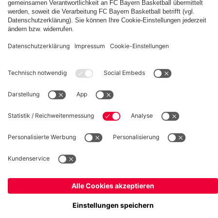
fcbayern.com
Basketball
Allianz Arena
Media Center
Jobs
FC Bayern Tours
©
FC Bayern München AG
–
2026
Impressum
Datenschutz
Nutzungsbedingungen
Barrierefreiheit
Kinder- und Jugendschutz
Hinweisgebersystem
FAQ
Kontakt
Verträge hier kündigen
Cookie-Einstellungen