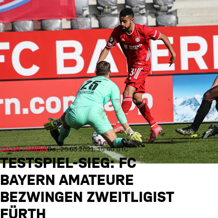
1:0 AM CAMPUS
Do., 25.03.2021, 15:40 UTC
TESTSPIEL-SIEG: FC
BAYERN AMATEURE
BEZWINGEN ZWEITLIGIST
FÜRTH