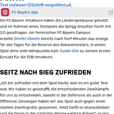
Text vorlesen
Schrift vergrößern
FC Bayern App
Die FC Bayern Amateure haben die Länderspielpause genutzt
und im Rahmen eines Testspiels die SpVgg Greuther Fürth mit
1:0 geschlagen. Am heimischen FC Bayern Campus
erzielte
Dimitri Oberlin
bereits nach fünf Minuten das einzige
Tor des Tages für die Reserve des Rekordmeisters. In einem
Spiel ohne viele Höhepunkte kam
Justin Che
zu seinem ersten
Einsatz für die FCB-Amateure.
SEITZ NACH SIEG ZUFRIEDEN
„Ich bin zufrieden mit dem Spiel heute, weil es ein guter Test
war. Wir haben es geschafft, die entscheidenden Zweikämpfe
für uns zu entscheiden, sowohl in der Defensive als auch in der
Offensive. Deswegen haben wir das Spiel auch gegen einen
starken Zweitligisten gewonnen. Jetzt heißt es dranzubleiben
und die Dinge in der nächsten Woche weiterzuführen“, so das