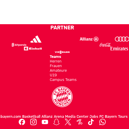
Tour
voller
Audi
e
zu
mit
Länge
Football
bekommen“
Testspielsieg
Summit
gegen
PARTNER
Aston
Villa
Teams
Herren
Frauen
Amateure
U19
Campus Teams
cbayern.com
Basketball
Allianz Arena
Media Center
Jobs
FC Bayern Tours