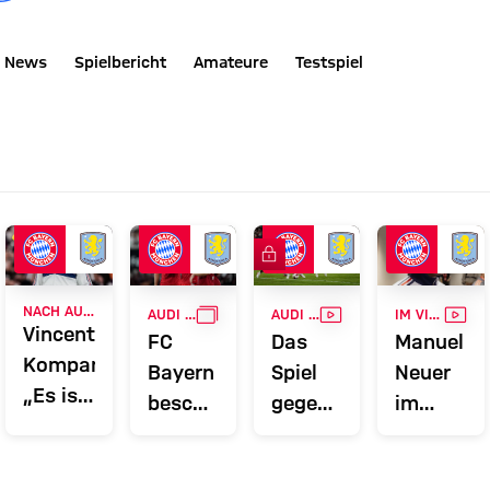
News
Spielbericht
Amateure
Testspiel
FC Bayern TV PLUS
GALLERIE
VIDEO
VID
NACH AUDI FOOTBALL SUMMIT
AUDI FOOTBALL SUMMIT
AUDI FOOTBALL SUMMIT
IM VIDEO
Vincent
FC
Das
Manuel
Kompany:
Bayern
Spiel
Neuer
„Es ist
beschließt
gegen
im
schön,
Audi
Aston
Interview
iege,
eine
Summer
Villa in
zum
Belohnung