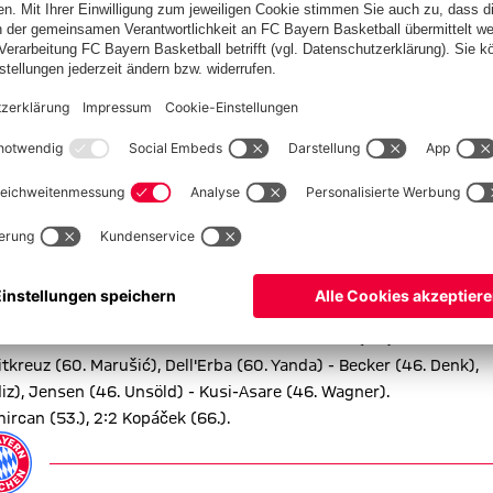
N
hehen und gingen schnell wieder in Führung. Demircan nahm
in (53.). In der Folge wurde die Partie ausgeglichener und Silon
rde dies mit dem erneuten Ausgleich, als Kopáček goldrichtig
ken musste und damit den Endstand markierte (66.).
tkreuz (60. Marušić), Dell'Erba (60. Yanda) - Becker (46. Denk),
diz), Jensen (46. Unsöld) - Kusi-Asare (46. Wagner).
ircan (53.), 2:2 Kopáček (66.).