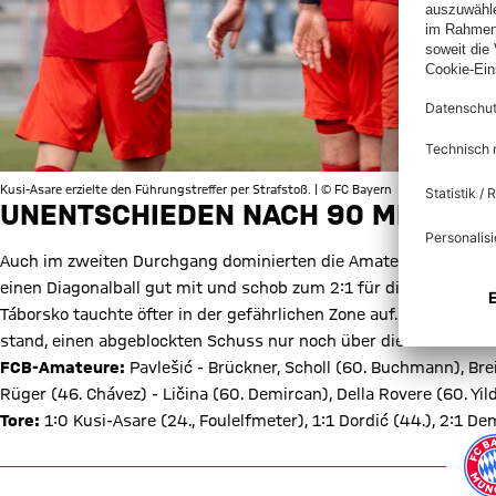
Kusi-Asare erzielte den Führungstreffer per Strafstoß. | © FC Bayern
UNENTSCHIEDEN NACH 90 MINUTE
Auch im zweiten Durchgang dominierten die Amateure das Gesc
einen Diagonalball gut mit und schob zum 2:1 für die Gastgeber e
Táborsko tauchte öfter in der gefährlichen Zone auf. Belohnt wu
stand, einen abgeblockten Schuss nur noch über die Linie drüc
FCB-Amateure:
Pavlešić - Brückner, Scholl (60. Buchmann), Brei
Rüger (46. Chávez) - Ličina (60. Demircan), Della Rovere (60. Yil
Tore:
1:0 Kusi-Asare (24., Foulelfmeter), 1:1 Dordić (44.), 2:1 Dem