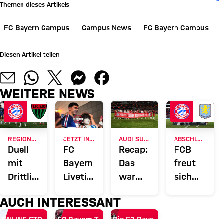
Themen dieses Artikels
FC Bayern Campus
Campus News
FC Bayern Campus
Diesen Artikel teilen
WEITERE NEWS
REGIONALLIGA BAYERN
JETZT INFORMIEREN
AUDI SUMMER TOUR 2026
ABSCHLUSS DER ASIENTOUR
Duell
FC
Recap:
FCB
mit
Bayern
Das
freut
Drittligabsteiger:
Liveticker:
war
sich
FC
Alle
der
über
AUCH INTERESSANT
Bayern
Infos
Freitag
Testspiels
Amateure
rund
des FC
Rekord-
ONLINE STORE
FC Bayern TV PLUS
Die FC Bayern Apps