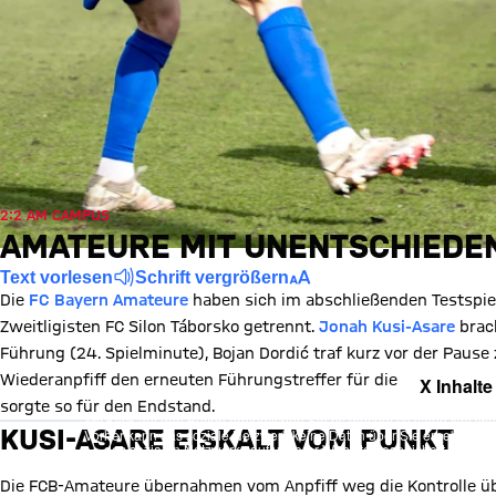
2:2 AM CAMPUS
AMATEURE MIT UNENTSCHIEDEN
Text vorlesen
Schrift vergrößern
Die
FC Bayern Amateure
haben sich im abschließenden Testspie
Zweitligisten FC Silon Táborsko getrennt.
Jonah Kusi-Asare
brach
Führung (24. Spielminute), Bojan Dordić traf kurz vor der Pause
Wiederanpfiff den erneuten Führungstreffer für die Bayern (53.
X Inhalte
sorgte so für den Endstand.
Mit Klick auf den Button ermöglichen Sie es diesem sozialen Netzwerk
KUSI-ASARE EISKALT VOM PUNKT
Vorher kann das soziale Netzwerk keine Daten über Sie erheben, um I
des sozialen Netzwerks auf unserer Website gespeichert und Sie 
Details:
Datens
Die FCB-Amateure übernahmen vom Anpfiff weg die Kontrolle übe