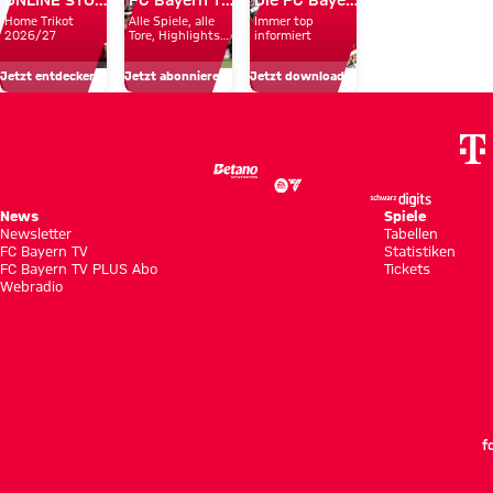
Home Trikot
Alle Spiele, alle
Immer top
empfangen
um
Bayern
Reichweit
2026/27
Tore, Highlights
informiert
und Emotionen
Schweinfurt
unsere
in
und
Jetzt entdecken
Jetzt abonnieren!
Jetzt downloaden!
Profis
Hongkong
Fan-
Nähe
News
Spiele
Newsletter
Tabellen
FC Bayern TV
Statistiken
FC Bayern TV PLUS Abo
Tickets
Webradio
f