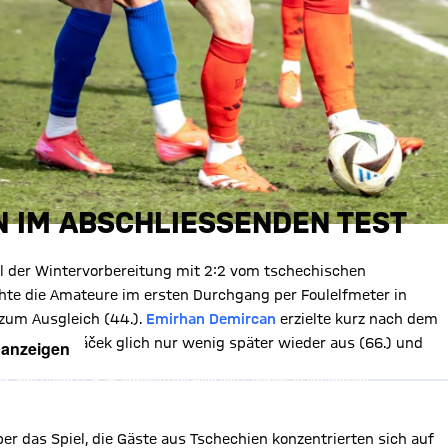
 IM ABSCHLIESSENDEN TEST
l der Wintervorbereitung mit 2:2 vom tschechischen
te die Amateure im ersten Durchgang per Foulelfmeter in
 zum Ausgleich (44.).
Emirhan Demircan
erzielte kurz nach dem
), Jakub Kopáček glich nur wenig später wieder aus (66.) und
 anzeigen
, Ihre Daten (z. B. IP-Adresse) mit Hilfe von Cookies zu verarbeiten.
hnen die Inhalte anzuzeigen. Diese Einstellung wird für alle Inhalte
können dies jederzeit in der
Cookie-Einwilligungslösung
ändern.
chutzerklärung
r das Spiel, die Gäste aus Tschechien konzentrierten sich auf