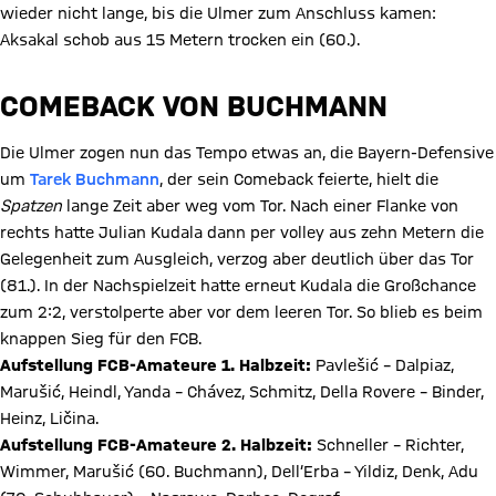
wieder nicht lange, bis die Ulmer zum Anschluss kamen:
Aksakal schob aus 15 Metern trocken ein (60.).
COMEBACK VON BUCHMANN
Die Ulmer zogen nun das Tempo etwas an, die Bayern-Defensive
um
Tarek Buchmann
, der sein Comeback feierte, hielt die
Spatzen
lange Zeit aber weg vom Tor. Nach einer Flanke von
rechts hatte Julian Kudala dann per volley aus zehn Metern die
Gelegenheit zum Ausgleich, verzog aber deutlich über das Tor
(81.). In der Nachspielzeit hatte erneut Kudala die Großchance
zum 2:2, verstolperte aber vor dem leeren Tor. So blieb es beim
knappen Sieg für den FCB.
Aufstellung FCB-Amateure 1. Halbzeit:
Pavlešić – Dalpiaz,
Marušić, Heindl, Yanda – Chávez, Schmitz, Della Rovere – Binder,
Heinz, Ličina.
Aufstellung FCB-Amateure 2. Halbzeit:
Schneller – Richter,
Wimmer, Marušić (60. Buchmann), Dell‘Erba – Yildiz, Denk, Adu