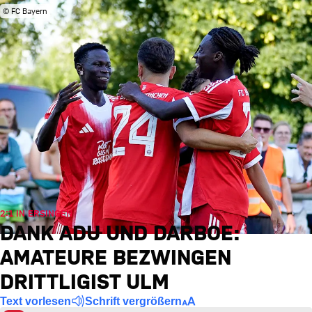
© FC Bayern
2:1 IN ERSINGEN
DANK ADU UND DARBOE:
AMATEURE BEZWINGEN
DRITTLIGIST ULM
Text vorlesen
Schrift vergrößern