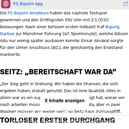
FC Bayern App
Die
FC Bayern Amateure
haben das nächste Testspiel
gewonnen und den Drittligisten SSV Ulm mit 2:1 (0:0)
bezwungen. Nach einer torlosen ersten Halbzeit traf
Bajung
Darboe
zur Münchner Führung (47. Spielminute), welche Gibson
Adu nur wenig später ausbauen konnte. Ensar Aksakal sorgte
für den Ulmer Anschluss (60.), der gleichzeitig den Endstand
markierte.
SEITZ: „BEREITSCHAFT WAR DA“
„Der Sieg geht in Ordnung. Wir haben die Chancen, die sich
ergeben haben, eiskalt genutzt. Das ist eine Qualität. Alles in
allem war es ein super Test, der uns aufgezeigt hat, woran wir
X Inhalte anzeigen
noch arbeiten müssen. Die Bereitschaft war da, aber in zwei
Mit Klick auf den Button ermöglichen Sie es diesem sozialen
Wochen müssen wir weiter sein“, so Seitz nach Schlusspfiff.
Netzwerk, Ihre Daten (z. B. IP-Adresse) mit Hilfe von Cookies zu
verarbeiten. Vorher kann das soziale Netzwerk keine Daten über Sie
TORLOSER ERSTER DURCHGANG
erheben, um Ihnen die Inhalte anzuzeigen. Diese Einstellung wird für
alle Inhalte des sozialen Netzwerks auf unserer Website gespeichert
und Sie können dies jederzeit in der
Cookie-Einwilligungslösung