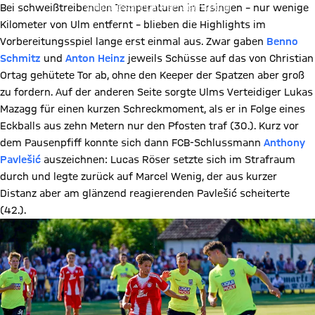
ändern. Details:
Datenschutzerklärung
Bei schweißtreibenden Temperaturen in Ersingen – nur wenige
Kilometer von Ulm entfernt – blieben die Highlights im
Vorbereitungsspiel lange erst einmal aus. Zwar gaben
Benno
Schmitz
und
Anton Heinz
jeweils Schüsse auf das von Christian
Ortag gehütete Tor ab, ohne den Keeper der Spatzen aber groß
zu fordern. Auf der anderen Seite sorgte Ulms Verteidiger Lukas
Mazagg für einen kurzen Schreckmoment, als er in Folge eines
Eckballs aus zehn Metern nur den Pfosten traf (30.). Kurz vor
dem Pausenpfiff konnte sich dann FCB-Schlussmann
Anthony
Pavlešić
auszeichnen: Lucas Röser setzte sich im Strafraum
durch und legte zurück auf Marcel Wenig, der aus kurzer
Distanz aber am glänzend reagierenden Pavlešić scheiterte
(42.).