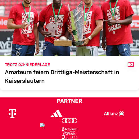
VID
TROTZ 0:1-NIEDERLAGE
Amateure feiern Drittliga-Meisterschaft in
Kaiserslautern
PARTNER