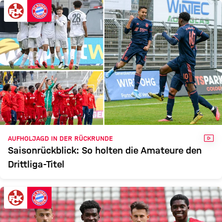
FCK
FCB II
Zum Spielbericht
VID
AUFHOLJAGD IN DER RÜCKRUNDE
Saisonrückblick: So holten die Amateure den
Drittliga-Titel