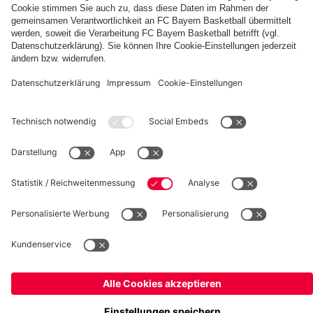
fcbayern.com
Basketball
Allianz Arena
Media Center
Jobs
FC Bayern Tours
©
FC Bayern München AG
–
2026
Impressum
Datenschutz
Nutzungsbedingungen
Barrierefreiheit
Kinder- und Jugendschutz
Hinweisgebersystem
FAQ
Kontakt
Verträge hier kündigen
Cookie-Einstellungen