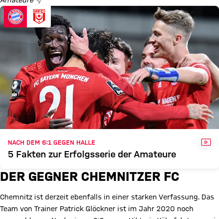
Amateure 👇
VID
NACH DEM 6:1 GEGEN HALLE
5 Fakten zur Erfolgsserie der Amateure
DER GEGNER CHEMNITZER FC
Chemnitz ist derzeit ebenfalls in einer starken Verfassung. Das
Team von Trainer Patrick Glöckner ist im Jahr 2020 noch