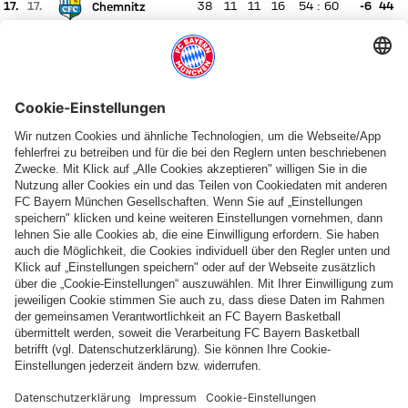
17.
17.
38
11
11
16
54
:
60
-6
44
Chemnitz
Es findet kein Spiel statt
Aktuell Platz 17, letzte Woche Platz 17
Preußen
18.
18.
38
9
13
16
49
:
62
-13
40
Es findet kein Spiel statt
Münster
Aktuell Platz 18, letzte Woche Platz 18
Sonnenhof
19.
19.
38
8
8
22
33
:
67
-34
32
Es findet kein Spiel statt
Großaspach
Aktuell Platz 19, letzte Woche Platz 19
Carl Zeiss
20.
20.
38
5
8
25
40
:
85
-45
23
Es findet kein Spiel statt
Jena
Aktuell Platz 20, letzte Woche Platz 20
Da FC Bayern Amateure nicht aufstiegsberechtigt ist, markiert die erste
Linie den Meister, die zweite Linie die Aufstiegsplätze und die dritte Linie
den Relegationsplatz für die 2. Bundesliga. Durch die vierte Linie sind die
Abstiegsplätze gekennzeichnet.
PARTNER