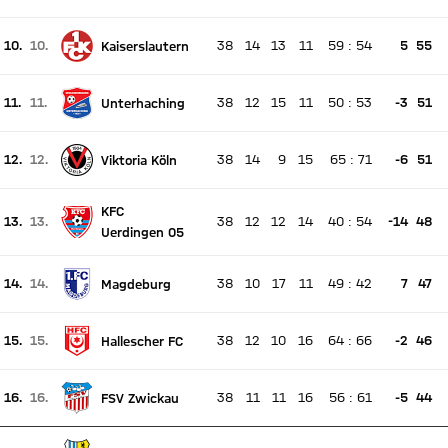
Aktuell Platz 9, letzte Woche Platz 9
10.
10.
38
14
13
11
59
:
54
5
55
Kaiserslautern
Es findet kein Spiel statt
Aktuell Platz 10, letzte Woche Platz 10
11.
11.
38
12
15
11
50
:
53
-3
51
Unterhaching
Es findet kein Spiel statt
Aktuell Platz 11, letzte Woche Platz 11
12.
12.
38
14
9
15
65
:
71
-6
51
Viktoria Köln
Es findet kein Spiel statt
Aktuell Platz 12, letzte Woche Platz 12
KFC
13.
13.
38
12
12
14
40
:
54
-14
48
Es findet kein Spiel statt
Uerdingen 05
Aktuell Platz 13, letzte Woche Platz 13
14.
14.
38
10
17
11
49
:
42
7
47
Magdeburg
Es findet kein Spiel statt
Aktuell Platz 14, letzte Woche Platz 14
15.
15.
38
12
10
16
64
:
66
-2
46
Hallescher FC
Es findet kein Spiel statt
Aktuell Platz 15, letzte Woche Platz 15
16.
16.
38
11
11
16
56
:
61
-5
44
FSV Zwickau
Es findet kein Spiel statt
Aktuell Platz 16, letzte Woche Platz 16