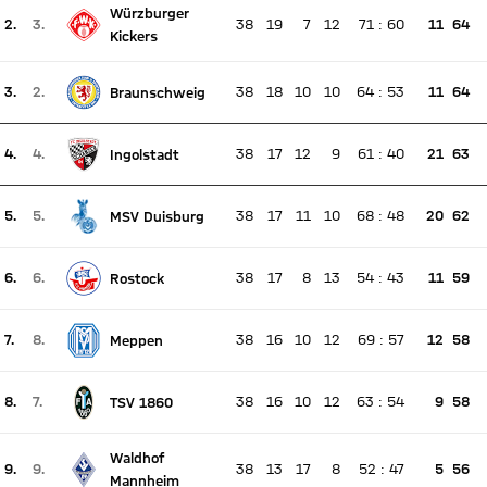
FCB II
FCM
Würzburger
2.
3.
38
19
7
12
71
:
60
11
64
Es findet kein Spiel statt
Kickers
Aktuell Platz 2, letzte Woche Platz 3
Zum Spielbericht
3.
2.
38
18
10
10
64
:
53
11
64
Braunschweig
Es findet kein Spiel statt
Aktuell Platz 3, letzte Woche Platz 2
4.
4.
38
17
12
9
61
:
40
21
63
Ingolstadt
Es findet kein Spiel statt
Aktuell Platz 4, letzte Woche Platz 4
5.
5.
38
17
11
10
68
:
48
20
62
MSV Duisburg
Es findet kein Spiel statt
Aktuell Platz 5, letzte Woche Platz 5
6.
6.
38
17
8
13
54
:
43
11
59
Rostock
Es findet kein Spiel statt
Aktuell Platz 6, letzte Woche Platz 6
7.
8.
38
16
10
12
69
:
57
12
58
Meppen
Es findet kein Spiel statt
Aktuell Platz 7, letzte Woche Platz 8
8.
7.
38
16
10
12
63
:
54
9
58
TSV 1860
Es findet kein Spiel statt
Aktuell Platz 8, letzte Woche Platz 7
Waldhof
9.
9.
38
13
17
8
52
:
47
5
56
Es findet kein Spiel statt
Mannheim