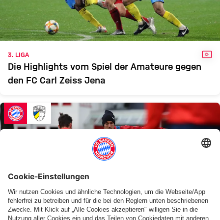
FCB II
JENA
Zum Spielbericht
VID
3. LIGA
Die Highlights vom Spiel der Amateure gegen
den FC Carl Zeiss Jena