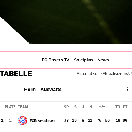
Mittwoch, 03. Juni 2020, 17:00 UTC
Mi., 03.06.2020, 17:00 UTC
3. Liga
29. Spieltag
Stadion an der Grünwalder Straße - München
Tabelle
FC Bayern TV
Spielplan
News
Tabelle: 3. Liga 19/20
TABELLE
Automatische Aktualisierung
Gesamt
Heim
Auswärts
⋮
PLATZ
TEAM
SP
S
U
N
+/-
TD
PT
FC Bayern Amateure gegen SC Preußen Münster
1.
1.
38
19
8
11
76
:
60
16
65
FCB Amateure
3 zu 2
3 : 2
Es findet kein Spiel statt
Aktuell Platz 1, letzte Woche Platz 1
2 zu 2 nach Erste Halbzeit
Zwischenergebnis:
(
2:2
)