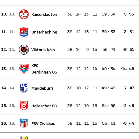
Aktuell Platz 9, letzte Woche Platz 9
10.
10.
38
14
13
11
59
:
54
5
55
Kaiserslautern
Es findet kein Spiel statt
Aktuell Platz 10, letzte Woche Platz 10
11.
11.
38
12
15
11
50
:
53
-3
51
Unterhaching
Es findet kein Spiel statt
Aktuell Platz 11, letzte Woche Platz 11
12.
12.
38
14
9
15
65
:
71
-6
51
Viktoria Köln
Es findet kein Spiel statt
Aktuell Platz 12, letzte Woche Platz 12
KFC
13.
13.
38
12
12
14
40
:
54
-14
48
Es findet kein Spiel statt
Uerdingen 05
Aktuell Platz 13, letzte Woche Platz 13
14.
14.
38
10
17
11
49
:
42
7
47
Magdeburg
Es findet kein Spiel statt
Aktuell Platz 14, letzte Woche Platz 14
15.
15.
38
12
10
16
64
:
66
-2
46
Hallescher FC
Es findet kein Spiel statt
Aktuell Platz 15, letzte Woche Platz 15
16.
16.
38
11
11
16
56
:
61
-5
44
FSV Zwickau
Es findet kein Spiel statt
Aktuell Platz 16, letzte Woche Platz 16