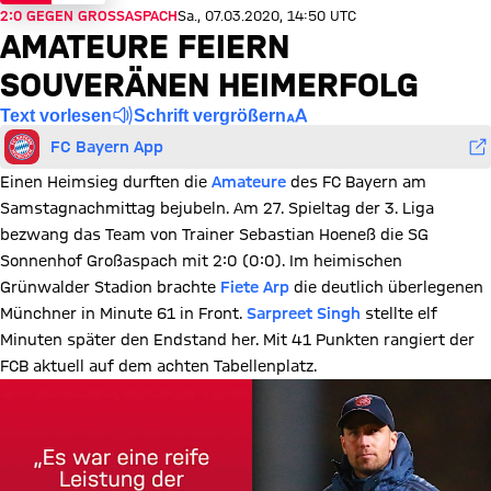
2:0 GEGEN GROSSASPACH
Sa., 07.03.2020, 14:50 UTC
AMATEURE FEIERN
SOUVERÄNEN HEIMERFOLG
Text vorlesen
Schrift vergrößern
FC Bayern App
Einen Heimsieg durften die
Amateure
des FC Bayern am
Samstagnachmittag bejubeln. Am 27. Spieltag der 3. Liga
bezwang das Team von Trainer Sebastian Hoeneß die SG
Sonnenhof Großaspach mit 2:0 (0:0). Im heimischen
Grünwalder Stadion brachte
Fiete Arp
die deutlich überlegenen
Münchner in Minute 61 in Front.
Sarpreet Singh
stellte elf
Minuten später den Endstand her. Mit 41 Punkten rangiert der
FCB aktuell auf dem achten Tabellenplatz.