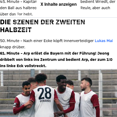
45. Minute – Kapitän
Maximilian Welzmüller
bedient Wriedt, der
X Inhalte anzeigen
den Ball aus halbrechter Position zwar über Reule, aber auch
Mit Klick auf den Button ermöglichen Sie es diesem sozialen
über das Tor hebt.
Netzwerk, Ihre Daten (z. B. IP-Adresse) mit Hilfe von Cookies zu
verarbeiten. Vorher kann das soziale Netzwerk keine Daten über Sie
DIE SZENEN DER ZWEITEN
erheben, um Ihnen die Inhalte anzuzeigen. Diese Einstellung wird für
alle Inhalte des sozialen Netzwerks auf unserer Website gespeichert
HALBZEIT
und Sie können dies jederzeit in der
Cookie-Einwilligungslösung
ändern. Details:
Datenschutzerklärung
50. Minute – Nach einer Ecke köpft Innenverteidiger
Lukas Mai
knapp drüber.
61. Minute – Arp erlöst die Bayern mit der Führung! Jeong
dribbelt von links ins Zentrum und bedient Arp, der zum 1:0
ins linke Eck vollstreckt.