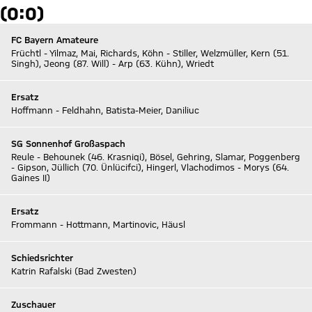
0:0)
FC Bayern Amateure
Früchtl - Yilmaz, Mai, Richards, Köhn - Stiller, Welzmüller, Kern (51.
Singh), Jeong (87. Will) - Arp (63. Kühn), Wriedt
Ersatz
Hoffmann - Feldhahn, Batista-Meier, Daniliuc
SG Sonnenhof Großaspach
Reule - Behounek (46. Krasniqi), Bösel, Gehring, Slamar, Poggenberg
- Gipson, Jüllich (70. Ünlücifci), Hingerl, Vlachodimos - Morys (64.
Gaines II)
Ersatz
Frommann - Hottmann, Martinovic, Häusl
Schiedsrichter
Katrin Rafalski (Bad Zwesten)
Zuschauer