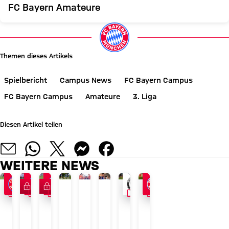
FC Bayern Amateure
Themen dieses Artikels
Spielbericht
Campus News
FC Bayern Campus
FC Bayern Campus
Amateure
3. Liga
Diesen Artikel teilen
WEITERE NEWS
FC Bayern TV PLUS
FC Bayern TV PLUS
VIDEO
VIDEO
VIDEO
VIDEO
VIDEO
JETZT INFORMIEREN
MITGLIEDERMAGAZIN 51
JETZT INFORMIEREN
GEGEN SCHWEINFURT
RELIVE
BEST OF
0:2-NIEDERLAGE
GEGEN ELTERSDORF
FC
Saisonvorschau:
FC
Heindl-
Das
Die
Amateure
Späte
Bayern
Rekorde
Bayern
Tor
Amateure-
Zusammenfassung
unterliegen
Amateure-