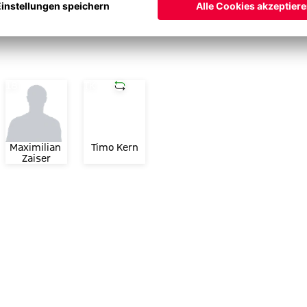
slung
Trikotnummer
Trikotnummer
Einwechslung
18
TK
Maximilian 
Timo Kern
Zaiser