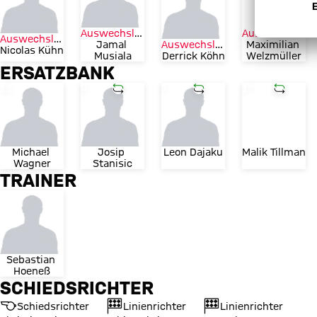
Auswechslung
Auswechslung
Auswechslung
Jamal 
Auswechslung
Maximilian 
Nicolas Kühn
Musiala
Derrick Köhn
Welzmüller
ERSATZBANK
Trikotnummer
Trikotnummer
Einwechslung
Trikotnummer
Einwechslung
Trikotnummer
Einwech
12
4
7
17
Michael 
Josip 
Leon Dajaku
Malik Tillman
Wagner
Stanisic
TRAINER
Sebastian 
Hoeneß
SCHIEDSRICHTER
Schiedsrichter
Linienrichter
Linienrichter