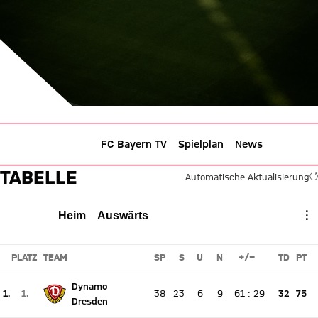
Samstag, 13. März 2021, 13:00 UTC
Sa., 13.03.2021, 13:00 UTC
3. Liga
28. Spieltag
FC Bayern Campus - München
Tabelle
FC Bayern TV
Spielplan
News
Tabelle: 3. Liga 20/21
TABELLE
Automatische Aktualisierung
Gesamt
Heim
Auswärts
⋮
PLATZ
TEAM
SP
S
U
N
+/-
TD
PT
FC Bayern Amateure gegen 1. FC Magdeburg
Dynamo
1.
1.
38
23
6
9
61
:
29
32
75
0 zu 2
0 : 2
Es findet kein Spiel statt
Dresden
0 zu 1 nach Erste Halbzeit
Zwischenergebnis:
(
0:1
)
Aktuell Platz 1, letzte Woche Platz 1