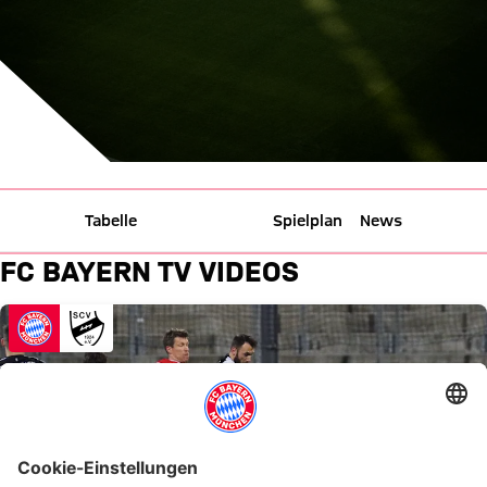
Mittwoch, 10. März 2021, 18:00 UTC
Mi., 10.03.2021, 18:00 UTC
3. Liga
21. Spieltag
Stadion an der Grünwalder Straße - München
Tabelle
FC Bayern TV
Spielplan
News
Videos & Highlights: FCB Amateu
FC BAYERN TV VIDEOS
FC Bayern Amateure gegen SC Verl
1 zu 2
1 : 2
0 zu 0 nach Erste Halbzeit
Zwischenergebnis:
(
0:0
)