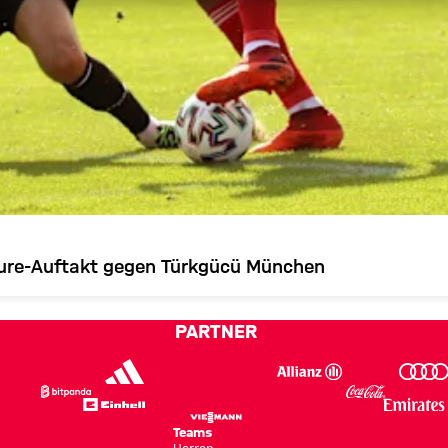
eure-Auftakt gegen Türkgücü München
PARTNER
Teams
Herren