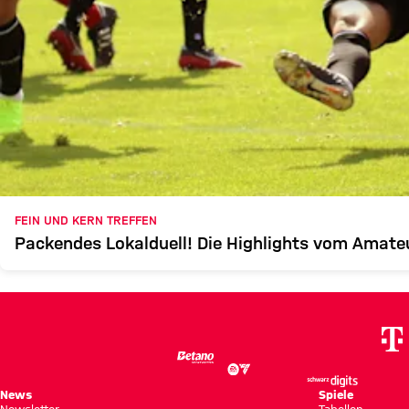
FEIN UND KERN TREFFEN
Packendes Lokalduell! Die Highlights vom Amat
News
Spiele
Newsletter
Tabellen