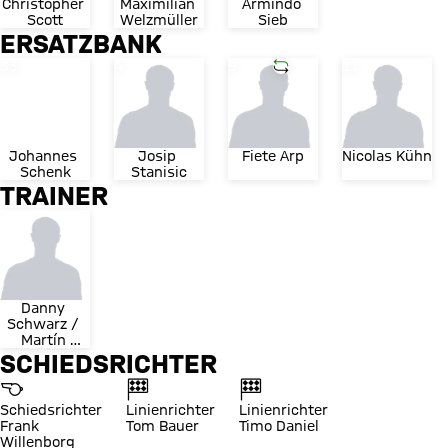
Christopher 
Maximilian 
Armindo 
Scott
Welzmüller
Sieb
ERSATZBANK
Trikotnummer
Trikotnummer
Trikotnummer
Einwechslung
Trikotnummer
33
4
9
11
Johannes 
Josip 
Fiete Arp
Nicolas Kühn
Schenk
Stanisic
TRAINER
Danny 
Schwarz / 
Martín 
Demichelis
SCHIEDSRICHTER
Schiedsrichter
Linienrichter
Linienrichter
Frank
Tom Bauer
Timo Daniel
Willenborg