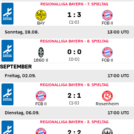
Spiel SpVgg Bayreuth gegen FC Bayern Amateure
REGIONALLIGA BAYERN
-
7. SPIELTAG
1 zu 3
1 : 3
Zwischenergebnis:
1 zu 0 nach Erste Halbzeit
(
1:0
)
BAY
FCB II
Sonntag, 28.08.
13:00 UTC
Spiel TSV 1860 München II gegen FC Bayern Amateure
REGIONALLIGA BAYERN
-
8. SPIELTAG
0 zu 0
0 : 0
Zwischenergebnis:
0 zu 0 nach Erste Halbzeit
(
0:0
)
1860 II
FCB II
SEPTEMBER
Freitag, 02.09.
17:00 UTC
Spiel FC Bayern Amateure gegen TSV 1860 Rosenheim
REGIONALLIGA BAYERN
-
9. SPIELTAG
2 zu 1
2 : 1
Zwischenergebnis:
1 zu 0 nach Erste Halbzeit
(
1:0
)
FCB II
Rosenheim
Dienstag, 06.09.
17:00 UTC
Spiel FC Bayern Amateure gegen SV Wacker Burghausen
REGIONALLIGA BAYERN
-
3. SPIELTAG
2 zu 2
2 : 2