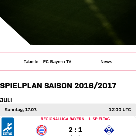
Sonntag, 12. März 2017, 12:00 UTC
So., 12.03.2017, 12:00 UTC
Regionalliga Bayern
25. Spieltag
Stadion an der Grünwalder Straße - München
Tabelle
FC Bayern TV
Spielplan
News
SPIELPLAN SAISON 2016/2017
JULI
Sonntag, 17.07.
12:00 UTC
Spiel FC Bayern Amateure gegen FV Illertissen
REGIONALLIGA BAYERN
-
1. SPIELTAG
FC Bayern Amateure gegen TSV 1860 München II
0 zu 2
0 : 2
2 zu 1
2 : 1
0 zu 1 nach Erste Halbzeit
Zwischenergebnis:
(
0:1
)