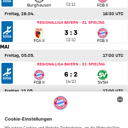
Zwischenergebnis:
1 zu 1 nach Erste Halbzeit
(
1:1
)
Burghausen
FCB II
Freitag, 28.04.
16:30 UTC
Spiel FC Augsburg II gegen FC Bayern Amateure
REGIONALLIGA BAYERN
-
31. SPIELTAG
3 zu 3
3 : 3
Zwischenergebnis:
2 zu 1 nach Erste Halbzeit
(
2:1
)
FCA II
FCB II
MAI
Freitag, 05.05.
17:00 UTC
Spiel FC Bayern Amateure gegen SV Schalding-Heining
REGIONALLIGA BAYERN
-
32. SPIELTAG
6 zu 2
6 : 2
Zwischenergebnis:
4 zu 2 nach Erste Halbzeit
(
4:2
)
FCB II
SVSH
Freitag, 12.05.
17:00 UTC
Spiel 1. FC Schweinfurt 05 gegen FC Bayern Amateure
REGIONALLIGA BAYERN
-
33. SPIELTAG
1 zu 3
1 : 3
Zwischenergebnis:
0 zu 1 nach Erste Halbzeit
(
0:1
)
Schweinfurt
FCB II
Donnerstag, 18.05.
17:00 UTC