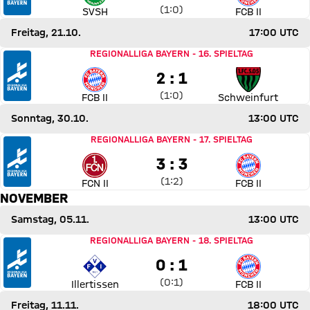
Zwischenergebnis:
1 zu 0 nach Erste Halbzeit
(
1:0
)
SVSH
FCB II
Freitag, 21.10.
17:00 UTC
Spiel FC Bayern Amateure gegen 1. FC Schweinfurt 05
REGIONALLIGA BAYERN
-
16. SPIELTAG
2 zu 1
2 : 1
Zwischenergebnis:
1 zu 0 nach Erste Halbzeit
(
1:0
)
FCB II
Schweinfurt
Sonntag, 30.10.
13:00 UTC
Spiel 1. FC Nürnberg II gegen FC Bayern Amateure
REGIONALLIGA BAYERN
-
17. SPIELTAG
3 zu 3
3 : 3
Zwischenergebnis:
1 zu 2 nach Erste Halbzeit
(
1:2
)
FCN II
FCB II
NOVEMBER
Samstag, 05.11.
13:00 UTC
Spiel FV Illertissen gegen FC Bayern Amateure
REGIONALLIGA BAYERN
-
18. SPIELTAG
0 zu 1
0 : 1
Zwischenergebnis:
0 zu 1 nach Erste Halbzeit
(
0:1
)
Illertissen
FCB II
Freitag, 11.11.
18:00 UTC