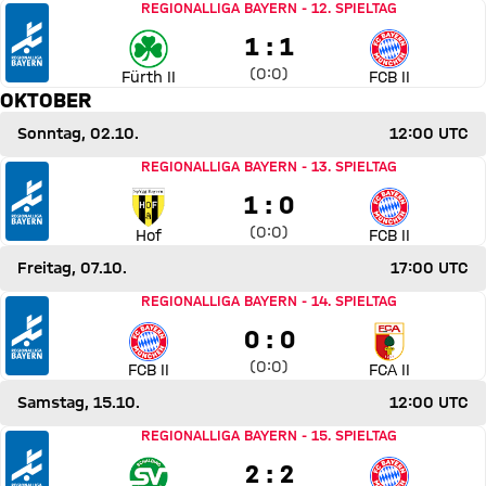
Spiel SpVgg Greuther Fürth II gegen FC Bayern Amateure
REGIONALLIGA BAYERN
-
12. SPIELTAG
1 zu 1
1 : 1
Zwischenergebnis:
0 zu 0 nach Erste Halbzeit
(
0:0
)
Fürth II
FCB II
OKTOBER
Sonntag, 02.10.
12:00 UTC
Spiel SpVgg Bayern Hof gegen FC Bayern Amateure
REGIONALLIGA BAYERN
-
13. SPIELTAG
1 zu 0
1 : 0
Zwischenergebnis:
0 zu 0 nach Erste Halbzeit
(
0:0
)
Hof
FCB II
Freitag, 07.10.
17:00 UTC
Spiel FC Bayern Amateure gegen FC Augsburg II
REGIONALLIGA BAYERN
-
14. SPIELTAG
0 zu 0
0 : 0
Zwischenergebnis:
0 zu 0 nach Erste Halbzeit
(
0:0
)
FCB II
FCA II
Samstag, 15.10.
12:00 UTC
Spiel SV Schalding-Heining gegen FC Bayern Amateure
REGIONALLIGA BAYERN
-
15. SPIELTAG
2 zu 2
2 : 2