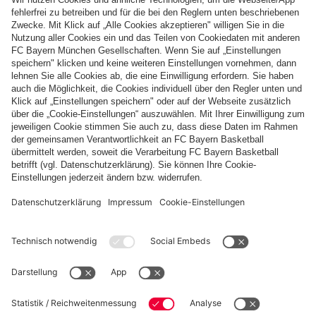
Spiel FC Bayern Amateure gegen 1. FC Nürnberg II
REGIONALLIGA BAYERN
-
34. SPIELTAG
2 zu 1
2 : 1
Zwischenergebnis:
1 zu 1 nach Erste Halbzeit
(
1:1
)
FCB II
FCN II
JUNI
Spielfrei
PARTNER