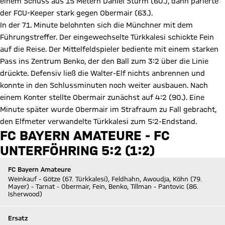
einem Schuss aus 15 Metern Daniel Sturm (60.), dann parierte
der FCU-Keeper stark gegen Obermair (63.).
In der 71. Minute belohnten sich die Münchner mit dem
Führungstreffer. Der eingewechselte Türkkalesi schickte Fein
auf die Reise. Der Mittelfeldspieler bediente mit einem starken
Pass ins Zentrum Benko, der den Ball zum 3:2 über die Linie
drückte. Defensiv ließ die Walter-Elf nichts anbrennen und
konnte in den Schlussminuten noch weiter ausbauen. Nach
einem Konter stellte Obermair zunächst auf 4:2 (90.). Eine
Minute später wurde Obermair im Strafraum zu Fall gebracht,
den Elfmeter verwandelte Türkkalesi zum 5:2-Endstand.
FC BAYERN AMATEURE - FC
UNTERFÖHRING 5:2 (1:2)
FC Bayern Amateure
Weinkauf - Götze (67. Türkkalesi), Feldhahn, Awoudja, Köhn (79.
Mayer) - Tarnat - Obermair, Fein, Benko, Tillman - Pantovic (86.
Isherwood)
Ersatz