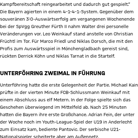
Kampfbereitschaft reingearbeitet und dadurch gut gespielt.“
Die Bayern agierten in einem 4-1-4-1-System. Gegenüber dem
souveränen 3:0-Auswärtserfolg am vergangenen Wochenende
bei der SpVgg Greuther Fürth II nahm Walter drei personelle
Veränderungen vor. Leo Weinkauf stand anstelle von Christian
Früchtl im Tor. Für Marco Friedl und Niklas Dorsch, die mit den
Profis zum Auswärtsspiel in Mönchengladbach gereist sind,
rückten Derrick Köhn und Niklas Tarnat in die Startelf.
UNTERFÖHRING ZWEIMAL IN FÜHRUNG
Unterföhring hatte die erste Gelegenheit der Partie. Michael Kain
prüfte in der vierten Minute FCB-Schlussmann Weinkauf mit
einem Abschluss aus elf Metern. In der Folge spielte sich das
Geschehen überwiegend im Mittelfeld ab. Nach 25 Minuten
hatten die Bayern ihre erste Großchance. Adrian Fein, der unter
der Woche noch im Youth-League-Spiel der U19 in Anderlecht
zum Einsatz kam, bediente Pantovic. Der serbische U21-
Nationalspieler scheiterte aber am Außennetz.