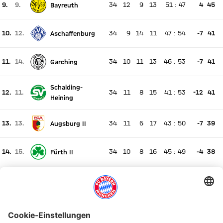
9.
9.
34
12
9
13
51
:
47
4
45
Bayreuth
Es findet kein Spiel statt
Aktuell Platz 9, letzte Woche Platz 9
10.
12.
34
9
14
11
47
:
54
-7
41
Aschaffenburg
Es findet kein Spiel statt
Aktuell Platz 10, letzte Woche Platz 12
11.
14.
34
10
11
13
46
:
53
-7
41
Garching
Es findet kein Spiel statt
Aktuell Platz 11, letzte Woche Platz 14
Schalding-
12.
11.
34
11
8
15
41
:
53
-12
41
Es findet kein Spiel statt
Heining
Aktuell Platz 12, letzte Woche Platz 11
13.
13.
34
11
6
17
43
:
50
-7
39
Augsburg II
Es findet kein Spiel statt
Aktuell Platz 13, letzte Woche Platz 13
14.
15.
34
10
8
16
45
:
49
-4
38
Fürth II
Es findet kein Spiel statt
Aktuell Platz 14, letzte Woche Platz 15
1860
15.
16.
34
10
7
17
37
:
58
-21
37
Es findet kein Spiel statt
Rosenheim
Aktuell Platz 15, letzte Woche Platz 16
16.
18.
34
10
5
19
48
:
73
-25
35
SVH
Es findet kein Spiel statt