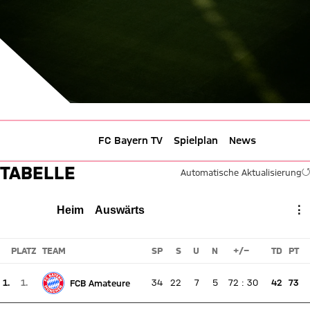
Freitag, 05. Oktober 2018, 17:00 UTC
Fr., 05.10.2018, 17:00 UTC
Regionalliga Bayern
14. Spieltag
Sportpark Heimstetten - Kirchheim bei München
Tabelle
FC Bayern TV
Spielplan
News
Tabelle: Regionalliga Bayern 1
TABELLE
Automatische Aktualisierung
Gesamt
Heim
Auswärts
⋮
PLATZ
TEAM
SP
S
U
N
+/-
TD
PT
SV Heimstetten gegen FC Bayern Amateure
1.
1.
34
22
7
5
72
:
30
42
73
FCB Amateure
0 zu 4
0 : 4
Es findet kein Spiel statt
Aktuell Platz 1, letzte Woche Platz 1
0 zu 3 nach Erste Halbzeit
Zwischenergebnis:
(
0:3
)