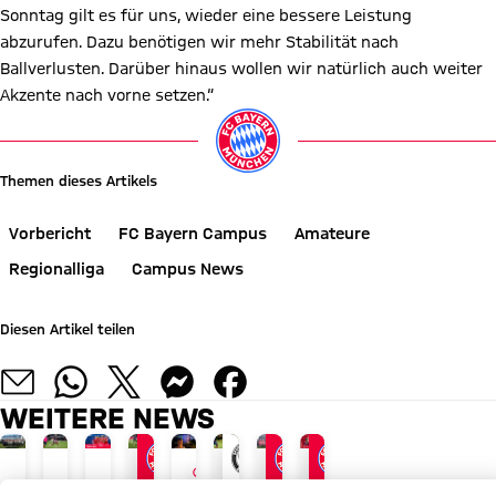
Sonntag gilt es für uns, wieder eine bessere Leistung
abzurufen. Dazu benötigen wir mehr Stabilität nach
Ballverlusten. Darüber hinaus wollen wir natürlich auch weiter
Akzente nach vorne setzen.“
Themen dieses Artikels
Vorbericht
FC Bayern Campus
Amateure
Regionalliga
Campus News
Diesen Artikel teilen
WEITERE NEWS
GALLERIE
INTERVIEW
AUDI SUMMER TOUR 2026
JETZT INFORMIEREN
AM 17. AUGUST
REGIONALLIGA BAYERN
REGIONALLIGA BAYERN
LIVETICKER
LIVE BEI FC BAYERN TV PLUS
TOUR TALK