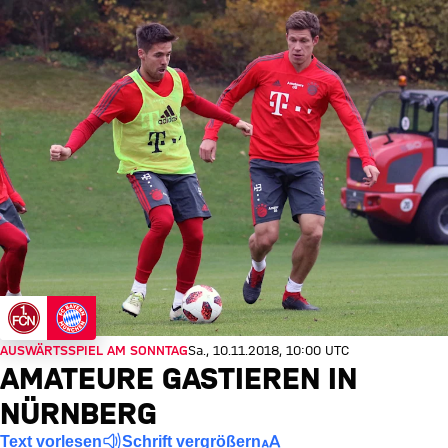
AUSWÄRTSSPIEL AM SONNTAG
Sa., 10.11.2018, 10:00 UTC
AMATEURE GASTIEREN IN
NÜRNBERG
Text vorlesen
Schrift vergrößern