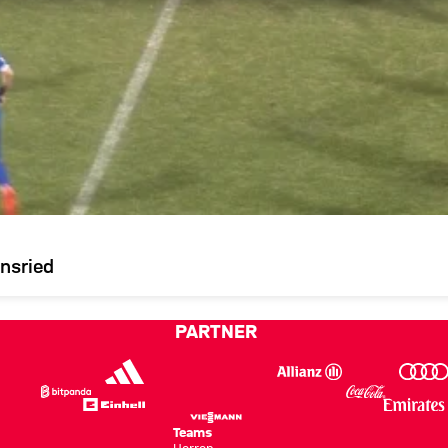
nsried
PARTNER
Teams
Herren