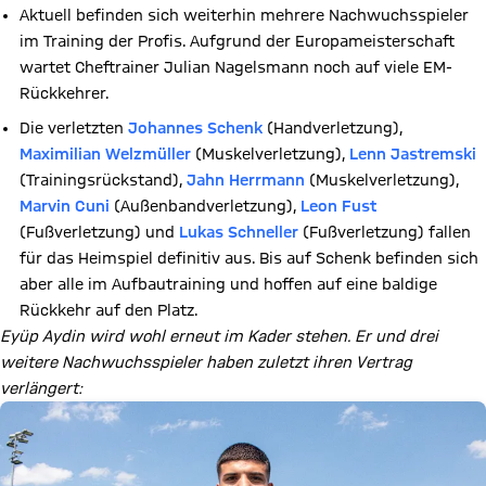
Aktuell befinden sich weiterhin mehrere Nachwuchsspieler
im Training der Profis. Aufgrund der Europameisterschaft
wartet Cheftrainer Julian Nagelsmann noch auf viele EM-
Rückkehrer.
Die verletzten
Johannes Schenk
(Handverletzung),
Maximilian Welzmüller
(Muskelverletzung),
Lenn Jastremski
(Trainingsrückstand),
Jahn Herrmann
(Muskelverletzung),
Marvin Cuni
(Außenbandverletzung),
Leon Fust
(Fußverletzung) und
Lukas Schneller
(Fußverletzung) fallen
für das Heimspiel definitiv aus. Bis auf Schenk befinden sich
aber alle im Aufbautraining und hoffen auf eine baldige
Rückkehr auf den Platz.
Eyüp Aydin wird wohl erneut im Kader stehen. Er und drei
weitere Nachwuchsspieler haben zuletzt ihren Vertrag
verlängert: