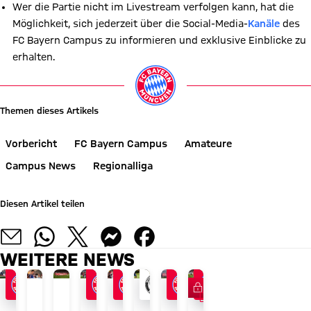
Wer die Partie nicht im Livestream verfolgen kann, hat die
Möglichkeit, sich jederzeit über die Social-Media-
Kanäle
des
FC Bayern Campus zu informieren und exklusive Einblicke zu
erhalten.
Themen dieses Artikels
Vorbericht
FC Bayern Campus
Amateure
Campus News
Regionalliga
Diesen Artikel teilen
WEITERE NEWS
FC Bayern TV PLUS
VIDEO
REGIONALLIGA BAYERN
JETZT INFORMIEREN
AUDI SUMMER TOUR 2026
ABSCHLUSS DER ASIENTOUR
NACH AUDI FOOTBALL SUMMIT
REGIONALLIGA BAYERN
REGIONALLIGA BAYERN
AUDI FOOTBALL SUMMIT
Duell
FC
Recap:
FCB
Vincent
Erste
Dante-