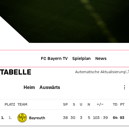
Mittwoch, 13. April 2022, 16:00 UTC
Mi., 13.04.2022, 16:00 UTC
Regionalliga Bayern
26. Spieltag
Sportanlage Pipinsried - Altomünster
Tabelle
FC Bayern TV
Spielplan
News
Tabelle: Regionalliga Bayern 21
TABELLE
Automatische Aktualisierung
Gesamt
Heim
Auswärts
⋮
PLATZ
TEAM
SP
S
U
N
+/-
TD
PT
FC Pipinsried gegen FC Bayern Amateure
1.
1.
38
30
3
5
103
:
39
64
93
Bayreuth
1 zu 5
1 : 5
Es findet kein Spiel statt
Aktuell Platz 1, letzte Woche Platz 1
1 zu 2 nach Erste Halbzeit
Zwischenergebnis:
(
1:2
)