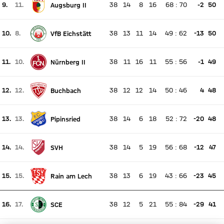
9.
11.
38
14
8
16
68
:
70
-2
50
Augsburg II
Es findet kein Spiel statt
Aktuell Platz 9, letzte Woche Platz 11
10.
8.
38
13
11
14
49
:
62
-13
50
VfB Eichstätt
Es findet kein Spiel statt
Aktuell Platz 10, letzte Woche Platz 8
11.
10.
38
11
16
11
55
:
56
-1
49
Nürnberg II
Es findet kein Spiel statt
Aktuell Platz 11, letzte Woche Platz 10
12.
12.
38
12
12
14
50
:
46
4
48
Buchbach
Es findet kein Spiel statt
Aktuell Platz 12, letzte Woche Platz 12
13.
13.
38
14
6
18
52
:
72
-20
48
Pipinsried
Es findet kein Spiel statt
Aktuell Platz 13, letzte Woche Platz 13
14.
14.
38
14
5
19
56
:
68
-12
47
SVH
Es findet kein Spiel statt
Aktuell Platz 14, letzte Woche Platz 14
15.
15.
38
13
6
19
43
:
66
-23
45
Rain am Lech
Es findet kein Spiel statt
Aktuell Platz 15, letzte Woche Platz 15
16.
17.
38
12
5
21
55
:
84
-29
41
SCE
Es findet kein Spiel statt
Aktuell Platz 16, letzte Woche Platz 17