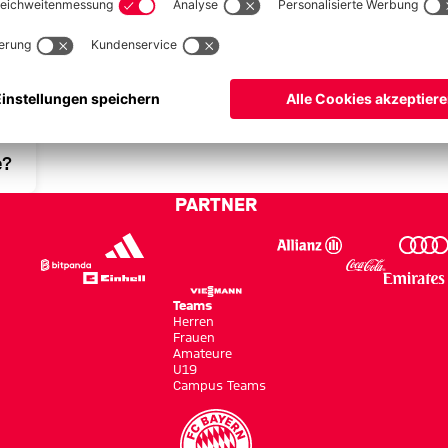
SEN
e?
PARTNER
Teams
Herren
Frauen
Amateure
U19
Campus Teams