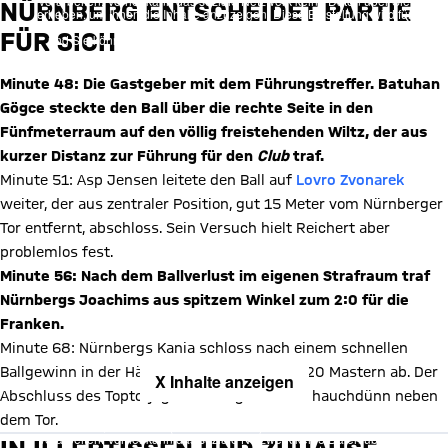
verarbeiten. Vorher kann das soziale Netzwerk keine Daten über Sie
NÜRNBERG ENTSCHEIDET PARTIE
erheben, um Ihnen die Inhalte anzuzeigen. Diese Einstellung wird für
alle Inhalte des sozialen Netzwerks auf unserer Website gespeichert
FÜR SICH
und Sie können dies jederzeit in der
Cookie-Einwilligungslösung
ändern. Details:
Datenschutzerklärung
Minute 48: Die Gastgeber mit dem Führungstreffer. Batuhan
Gögce steckte den Ball über die rechte Seite in den
Fünfmeterraum auf den völlig freistehenden Wiltz, der aus
kurzer Distanz zur Führung für den
Club
traf.
Minute 51: Asp Jensen leitete den Ball auf
Lovro Zvonarek
weiter, der aus zentraler Position, gut 15 Meter vom Nürnberger
Tor entfernt, abschloss. Sein Versuch hielt Reichert aber
problemlos fest.
Minute 56: Nach dem Ballverlust im eigenen Strafraum traf
Nürnbergs Joachims aus spitzem Winkel zum 2:0 für die
Franken.
Minute 68: Nürnbergs Kania schloss nach einem schnellen
Ballgewinn in der Hälfte der Bayern aus gut 20 Mastern ab. Der
X Inhalte anzeigen
Abschluss des Toptorjägers der Liga landete hauchdünn neben
Mit Klick auf den Button ermöglichen Sie es diesem sozialen
dem Tor.
Netzwerk, Ihre Daten (z. B. IP-Adresse) mit Hilfe von Cookies zu
verarbeiten. Vorher kann das soziale Netzwerk keine Daten über Sie