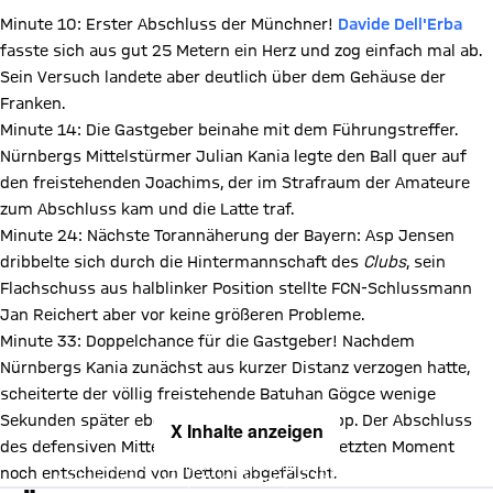
Minute 10: Erster Abschluss der Münchner!
Davide Dell'Erba
fasste sich aus gut 25 Metern ein Herz und zog einfach mal ab.
Sein Versuch landete aber deutlich über dem Gehäuse der
Franken.
Minute 14: Die Gastgeber beinahe mit dem Führungstreffer.
Nürnbergs Mittelstürmer Julian Kania legte den Ball quer auf
den freistehenden Joachims, der im Strafraum der Amateure
zum Abschluss kam und die Latte traf.
Minute 24: Nächste Torannäherung der Bayern: Asp Jensen
dribbelte sich durch die Hintermannschaft des
Clubs
, sein
Flachschuss aus halblinker Position stellte FCN-Schlussmann
Jan Reichert aber vor keine größeren Probleme.
Minute 33: Doppelchance für die Gastgeber! Nachdem
Nürnbergs Kania zunächst aus kurzer Distanz verzogen hatte,
scheiterte der völlig freistehende Batuhan Gögce wenige
Sekunden später ebenfalls nur denkbar knapp. Der Abschluss
X Inhalte anzeigen
des defensiven Mittelfeldakteurs wurde im letzten Moment
Mit Klick auf den Button ermöglichen Sie es diesem sozialen
noch entscheidend von Dettoni abgefälscht.
Netzwerk, Ihre Daten (z. B. IP-Adresse) mit Hilfe von Cookies zu