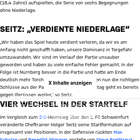
(18,4 Jahre) aufspielten, die Serie von sechs Begegnungen
ohne Niederlage.
SEITZ: „VERDIENTE NIEDERLAGE“
„Wir haben das Spiel heute verdient verloren, da wir es am
Anfang nicht geschafft haben, unsere Dominanz in Torgefahr
umzuwandeln. Wir sind im Verlauf der Partie unsauber
geworden und haben zu viele einfache Fehler gemacht. In der
Folge ist Nürnberg besser in die Partie und hatte am Ende
deutlich mehr Torchancen als wir. Wir müssen nun die richtigen
X Inhalte anzeigen
Schlüsse aus der Partie ziehen, denn am Freitag geht es bereits
Mit Klick auf den Button ermöglichen Sie es diesem sozialen
gegen Illertissen weiter,“ so Seitz.
Netzwerk, Ihre Daten (z. B. IP-Adresse) mit Hilfe von Cookies zu
verarbeiten. Vorher kann das soziale Netzwerk keine Daten über Sie
VIER WECHSEL IN DER STARTELF
erheben, um Ihnen die Inhalte anzuzeigen. Diese Einstellung wird für
alle Inhalte des sozialen Netzwerks auf unserer Website gespeichert
und Sie können dies jederzeit in der
Cookie-Einwilligungslösung
ändern. Details:
Datenschutzerklärung
Im Vergleich zum
2:0
-Heimsieg über den 1. FC Schweinfurt
veränderte Cheftrainer Holger Seitz seine Startformation auf
insgesamt vier Positionen. In der Defensive rückten
Max
Scholze
und
Benedikt Wimmer
anstelle von
Steve Breitkreuz