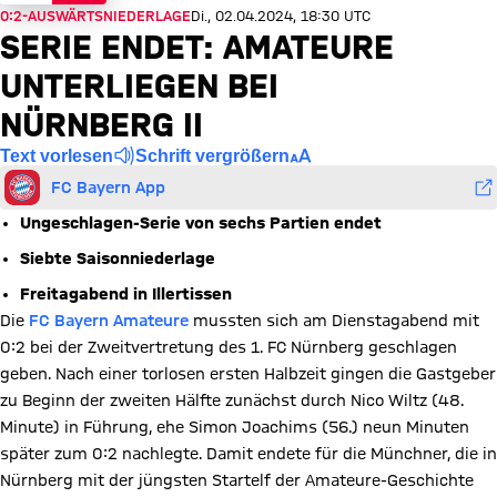
0:2-AUSWÄRTSNIEDERLAGE
Di., 02.04.2024, 18:30 UTC
SERIE ENDET: AMATEURE
UNTERLIEGEN BEI
NÜRNBERG II
Text vorlesen
Schrift vergrößern
FC Bayern App
Ungeschlagen-Serie von sechs Partien endet
Siebte Saisonniederlage
Freitagabend in Illertissen
Die
FC Bayern Amateure
mussten sich am Dienstagabend mit
0:2 bei der Zweitvertretung des 1. FC Nürnberg geschlagen
geben. Nach einer torlosen ersten Halbzeit gingen die Gastgeber
zu Beginn der zweiten Hälfte zunächst durch Nico Wiltz (48.
Minute) in Führung, ehe Simon Joachims (56.) neun Minuten
später zum 0:2 nachlegte. Damit endete für die Münchner, die in
Nürnberg mit der jüngsten Startelf der Amateure-Geschichte