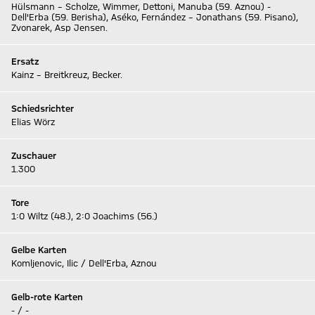
Hülsmann – Scholze, Wimmer, Dettoni, Manuba (59. Aznou) -
Dell'Erba (59. Berisha), Aséko, Fernández – Jonathans (59. Pisano),
Zvonarek, Asp Jensen.
Ersatz
Kainz – Breitkreuz, Becker.
Schiedsrichter
Elias Wörz
Zuschauer
1.300
Tore
1:0 Wiltz (48.), 2:0 Joachims (56.)
Gelbe Karten
Komljenovic, Ilic / Dell'Erba, Aznou
Gelb-rote Karten
- / -