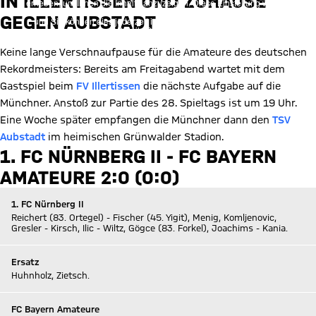
IN ILLERTISSEN UND ZUHAUSE
erheben, um Ihnen die Inhalte anzuzeigen. Diese Einstellung wird für
alle Inhalte des sozialen Netzwerks auf unserer Website gespeichert
GEGEN AUBSTADT
und Sie können dies jederzeit in der
Cookie-Einwilligungslösung
ändern. Details:
Datenschutzerklärung
Keine lange Verschnaufpause für die Amateure des deutschen
Rekordmeisters: Bereits am Freitagabend wartet mit dem
Gastspiel beim
FV Illertissen
die nächste Aufgabe auf die
Münchner. Anstoß zur Partie des 28. Spieltags ist um 19 Uhr.
Eine Woche später empfangen die Münchner dann den
TSV
Aubstadt
im heimischen Grünwalder Stadion.
1. FC NÜRNBERG II - FC BAYERN
AMATEURE 2:0 (0:0)
1. FC Nürnberg II
Reichert (83. Ortegel) - Fischer (45. Yigit), Menig, Komljenovic,
Gresler - Kirsch, Ilic - Wiltz, Gögce (83. Forkel), Joachims - Kania.
Ersatz
Huhnholz, Zietsch.
FC Bayern Amateure