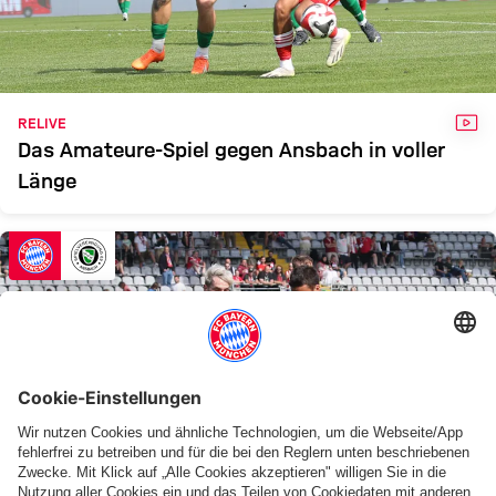
FCB II
ANSBACH
Zum Spielbericht
VID
RELIVE
Das Amateure-Spiel gegen Ansbach in voller
Länge