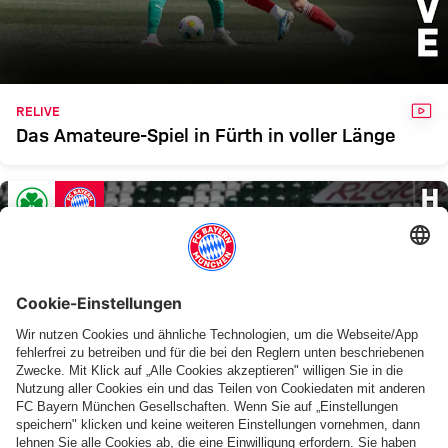
II
Zum Spielbericht
VID
RELIVE
Das Amateure-Spiel in Fürth in voller Länge