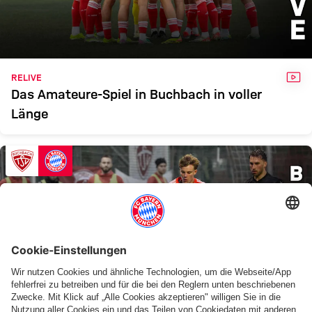
BUCH
FCB II
Zum Spielbericht
VID
RELIVE
Das Amateure-Spiel in Buchbach in voller
Länge