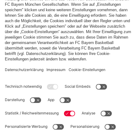
VID
REGIONALLIGA BAYERN
Die Highlights vom Heimspiel der FC Bayern
Amateure gegen Wacker Burghausen
PARTNER