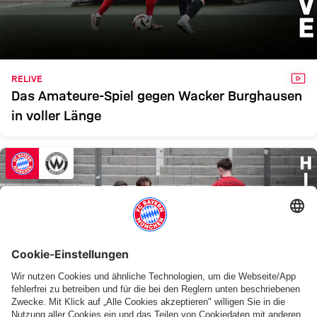
FCB II
BURGHAUSEN
Zum Spielbericht
VID
RELIVE
Das Amateure-Spiel gegen Wacker Burghausen
in voller Länge