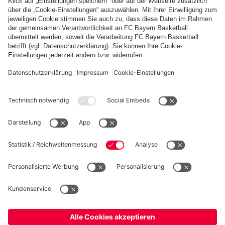
Vilzing:
DJK
FCB II
Vilzing
Amateure
Zum Spielbericht
wollen zurück in
PARTNER
die Erfolgsspur
fcbayern.com
Basketball
Allianz Arena
Media Center
Jobs
FC Bayern Tours
©
FC Bayern München AG
–
2026