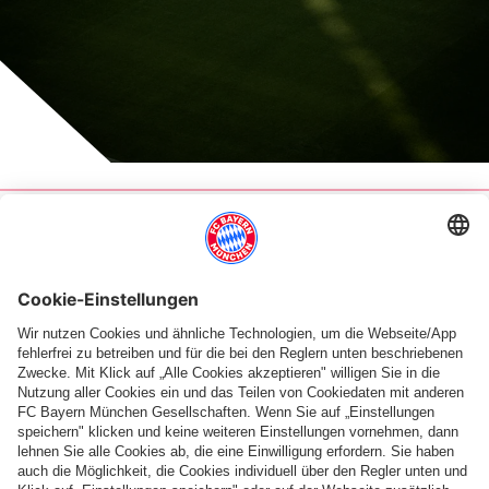
Dienstag, 23. September 2025, 17:00 UTC
Di., 23.09.2025, 17:00 UTC
Regionalliga Bayern
10. Spieltag
Manfred-Zollner-Stadion - Cham
Tabelle
FC Bayern TV
Spielplan
News
News zum Spiel: Vilzing vs. FC
NEWS
VIDEO
DJK Vilzing gegen FC Bayern Amateure
0:1-NIEDERLAGE
REGIONALLIGA BAYERN
1 zu 0
1 : 0
Amateure
Zu Gast in
0 zu 0 nach Erste Halbzeit
Zwischenergebnis:
(
0:0
)
verlieren in