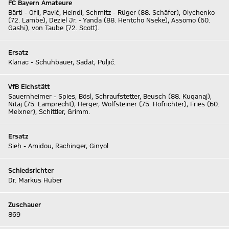
FC Bayern Amateure
Bärtl - Ofli, Pavić, Heindl, Schmitz - Rüger (88. Schäfer), Olychenko
(72. Lambe), Deziel Jr. - Yanda (88. Hentcho Nseke), Assomo (60.
Gashi), von Taube (72. Scott).
Ersatz
Klanac - Schuhbauer, Sadat, Puljić.
VfB Eichstätt
Sauernheimer - Spies, Bösl, Schraufstetter, Beusch (88. Kuqanaj),
Nitaj (75. Lamprecht), Herger, Wolfsteiner (75. Hofrichter), Fries (60.
Meixner), Schittler, Grimm.
Ersatz
Sieh - Amidou, Rachinger, Ginyol.
Schiedsrichter
Dr. Markus Huber
Zuschauer
869