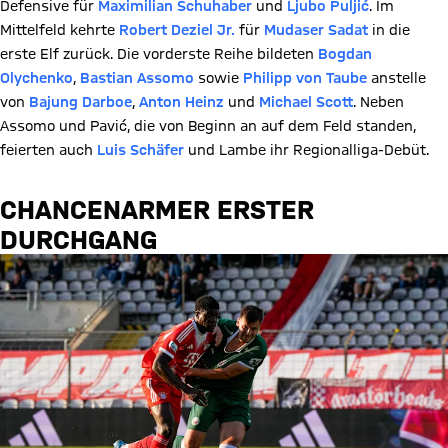
Defensive für
Maximilian Schuhaber
und
Ljubo Puljić
. Im
Mittelfeld kehrte
Robert Deziel Jr.
für
Mudaser Sadat
in die
erste Elf zurück. Die vorderste Reihe bildeten
Bogdan
Olychenko
,
Bastian Assomo
sowie
Philipp von Taube
anstelle
von
Bajung Darboe
,
Anton Heinz
und
Michael Scott
. Neben
Assomo und Pavić, die von Beginn an auf dem Feld standen,
feierten auch
Luis Schäfer
und Lambe ihr Regionalliga-Debüt.
CHANCENARMER ERSTER
DURCHGANG