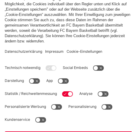
fcbayern.com
Basketball
Allianz Arena
Media Center
Jobs
FC Bayern Tours
©
FC Bayern München AG
–
2026
Impressum
Datenschutz
Nutzungsbedingungen
Barrierefreiheit
Kinder- und Jugendschutz
Hinweisgebersystem
FAQ
Kontakt
Verträge hier kündigen
Cookie-Einstellungen