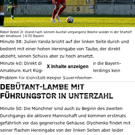
Rober Deziel Jr. stand nach seinem Ausfall vergangene Woche wieder in der Startelf
der Amateure. | © FC Bayern
Minute 38: Julien Yanda bricht auf der linken Seite durch und
bedient mit einer hohen Hereingabe von Taube, der direkt
abzieht, seinen Schuss aber zu hoch ansetzt.
Minute 40: Direkt die nächste Gelegenheit für die Bayern-
X Inhalte anzeigen
Amateure. Kurt Rügers Distanzversuch ist allerdings kein
Mit Klick auf den Button ermöglichen Sie es diesem sozialen
Problem für Eichstätt-Keeper Sauernheimer.
Netzwerk, Ihre Daten (z. B. IP-Adresse) mit Hilfe von Cookies zu
verarbeiten. Vorher kann das soziale Netzwerk keine Daten über Sie
DEBÜTANT-LAMBE MIT
erheben, um Ihnen die Inhalte anzuzeigen. Diese Einstellung wird für
alle Inhalte des sozialen Netzwerks auf unserer Website gespeichert
FÜHRUNGSTOR IN UNTERZAHL
und Sie können dies jederzeit in der
Cookie-Einwilligungslösung
ändern. Details:
Datenschutzerklärung
Minute 50: Die Münchner sind auch zu Beginn des zweiten
Durchgangs die aktivere Mannschaft und kommen erstmals
gefährlich vor das gegnerische Gehäuse. Olychenko findet mit
seiner flachen Hereingabe von der linken Seiten aber leider