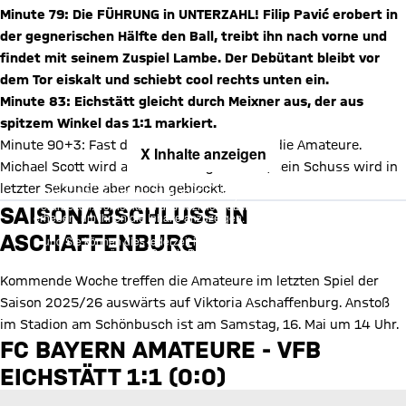
Minute 79: Die FÜHRUNG in UNTERZAHL! Filip Pavić erobert in
der gegnerischen Hälfte den Ball, treibt ihn nach vorne und
findet mit seinem Zuspiel Lambe. Der Debütant bleibt vor
dem Tor eiskalt und schiebt cool rechts unten ein.
Minute 83: Eichstätt gleicht durch Meixner aus, der aus
spitzem Winkel das 1:1 markiert.
Minute 90+3: Fast die erneute Führung für die Amateure.
X Inhalte anzeigen
Michael Scott wird auf die Reise geschickt, sein Schuss wird in
Mit Klick auf den Button ermöglichen Sie es diesem sozialen
letzter Sekunde aber noch geblockt.
Netzwerk, Ihre Daten (z. B. IP-Adresse) mit Hilfe von Cookies zu
verarbeiten. Vorher kann das soziale Netzwerk keine Daten über Sie
SAISONABSCHLUSS IN
erheben, um Ihnen die Inhalte anzuzeigen. Diese Einstellung wird für
alle Inhalte des sozialen Netzwerks auf unserer Website gespeichert
ASCHAFFENBURG
und Sie können dies jederzeit in der
Cookie-Einwilligungslösung
ändern. Details:
Datenschutzerklärung
Kommende Woche treffen die Amateure im letzten Spiel der
Saison 2025/26 auswärts auf Viktoria Aschaffenburg. Anstoß
im Stadion am Schönbusch ist am Samstag, 16. Mai um 14 Uhr.
FC BAYERN AMATEURE - VFB
EICHSTÄTT 1:1 (0:0)