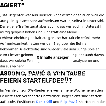
AGIERT“
„Das Gegentor war aus unserer Sicht vermeidbar, auch weil die
Jungs insgesamt sehr aufmerksam waren, selbst in Unterzahl.
Der eigene Treffer zeigt aber auch, dass wir auch in Unterzahl
mutig gespielt haben und Eichstätt eine kleine
Fehlentscheidung eiskalt ausgenutzt hat. Mit ein Stück mehr
Aufmerksamkeit hätten wir den Sieg über die Bühne
bekommen. Gleichzeitig sind wieder viele sehr junge Spieler
zum Einsatz gekommen, und ihre Entwicklung lebt auch davon,
X Inhalte anzeigen
dass wir solche Fehler gemeinsam machen, analysieren und
Mit Klick auf den Button ermöglichen Sie es diesem sozialen
daraus lernen.“
Netzwerk, Ihre Daten (z. B. IP-Adresse) mit Hilfe von Cookies zu
verarbeiten. Vorher kann das soziale Netzwerk keine Daten über Sie
ASSOMO, PAVIĆ & VON TAUBE
erheben, um Ihnen die Inhalte anzuzeigen. Diese Einstellung wird für
alle Inhalte des sozialen Netzwerks auf unserer Website gespeichert
FEIERN STARTELFDEBÜT
und Sie können dies jederzeit in der
Cookie-Einwilligungslösung
ändern. Details:
Datenschutzerklärung
Im Vergleich zur 0:4-Niederlage vergangene Woche gegen den
FV Illertissen veränderte Cheftrainer Holger Seitz sine Startelf
auf sechs Positionen:
Deniz Ofli
und
Filip Pavić
starteten in der