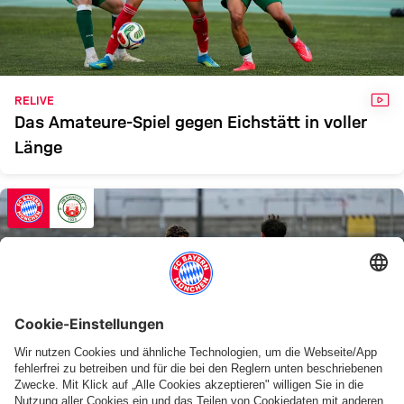
FCB II
EICHSTÄTT
Zum Spielbericht
VID
RELIVE
Das Amateure-Spiel gegen Eichstätt in voller
Länge