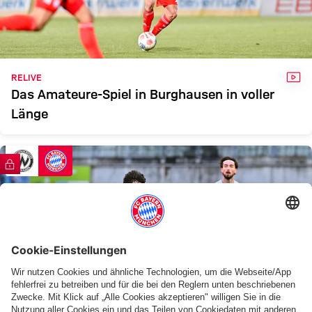
BURGHAUSEN
FCB II
Zum Spielbericht
VID
RELIVE
Das Amateure-Spiel in Burghausen in voller
Länge
FC Bayern TV PLUS