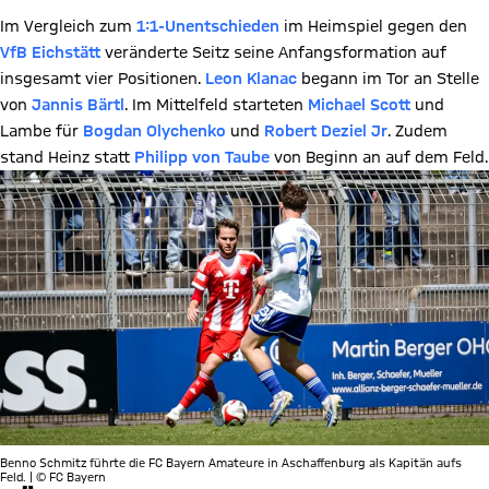
Im Vergleich zum
1:1-Unentschieden
im Heimspiel gegen den
VfB Eichstätt
veränderte Seitz seine Anfangsformation auf
insgesamt vier Positionen.
Leon Klanac
begann im Tor an Stelle
von
Jannis Bärtl
. Im Mittelfeld starteten
Michael Scott
und
Lambe für
Bogdan Olychenko
und
Robert Deziel Jr
. Zudem
stand Heinz statt
Philipp von Taube
von Beginn an auf dem Feld.
Benno Schmitz führte die FC Bayern Amateure in Aschaffenburg als Kapitän aufs
Feld. | © FC Bayern