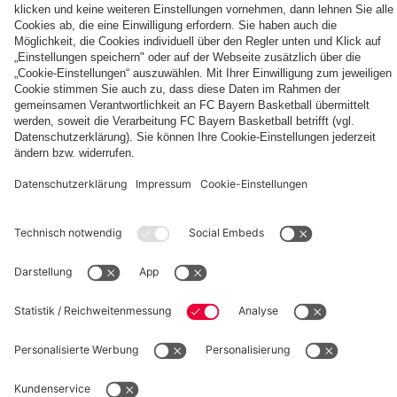
fcbayern.com
Basketball
Allianz Arena
Media Center
Jobs
FC Bayern Tours
©
FC Bayern München AG
–
2026
Impressum
Datenschutz
Nutzungsbedingungen
Barrierefreiheit
Kinder- und Jugendschutz
Hinweisgebersystem
FAQ
Kontakt
Verträge hier kündigen
Cookie-Einstellungen