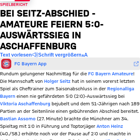
SPIELBERICHT
BEI SEITZ-ABSCHIED -
AMATEURE FEIERN 5:0-
AUSWÄRTSSIEG IN
ASCHAFFENBURG
Text vorlesen
Schrift vergrößern
FC Bayern App
Rundum gelungener Nachmittag für die
FC Bayern Amateure
!
Die Mannschaft von
Holger Seitz
hat in seinem vorerst letzten
Spiel als Cheftrainer zum Saisonabschluss in der
Regionalliga
Bayern
einen nie gefährdeten 5:0 (2:0)-Auswärtssieg bei
Viktoria Aschaffenburg
bejubelt und dem 51-Jährigen nach 189
Partien an der Seitenlinie einen gebührenden Abschied bereitet.
Bastian Assomo
(27. Minute) brachte die Münchner am 34.
Spieltag mit 1:0 in Führung und Toptorjäger
Anton Heinz
(40./58.) erhöhte noch vor der Pause auf 2:0 und machte in