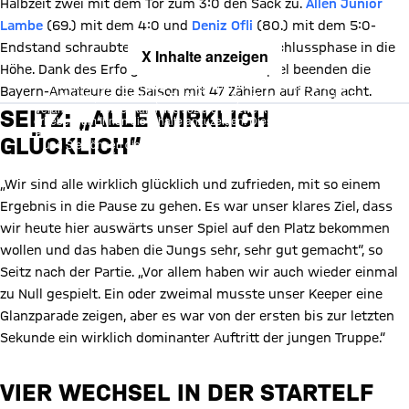
Halbzeit zwei mit dem Tor zum 3:0 den Sack zu.
Allen Junior
Lambe
(69.) mit dem 4:0 und
Deniz Ofli
(80.) mit dem 5:0-
Endstand schraubten das Ergebnis in der Schlussphase in die
X Inhalte anzeigen
Höhe. Dank des Erfolgs im letzten Saisonspiel beenden die
Mit Klick auf den Button ermöglichen Sie es diesem sozialen
Bayern-Amateure die Saison mit 47 Zählern auf Rang acht.
Netzwerk, Ihre Daten (z. B. IP-Adresse) mit Hilfe von Cookies zu
verarbeiten. Vorher kann das soziale Netzwerk keine Daten über Sie
SEITZ: „ALLE WIRKLICH
erheben, um Ihnen die Inhalte anzuzeigen. Diese Einstellung wird für
alle Inhalte des sozialen Netzwerks auf unserer Website gespeichert
GLÜCKLICH“
und Sie können dies jederzeit in der
Cookie-Einwilligungslösung
ändern. Details:
Datenschutzerklärung
„Wir sind alle wirklich glücklich und zufrieden, mit so einem
Ergebnis in die Pause zu gehen. Es war unser klares Ziel, dass
wir heute hier auswärts unser Spiel auf den Platz bekommen
wollen und das haben die Jungs sehr, sehr gut gemacht“, so
Seitz nach der Partie. „Vor allem haben wir auch wieder einmal
zu Null gespielt. Ein oder zweimal musste unser Keeper eine
Glanzparade zeigen, aber es war von der ersten bis zur letzten
Sekunde ein wirklich dominanter Auftritt der jungen Truppe.“
VIER WECHSEL IN DER STARTELF