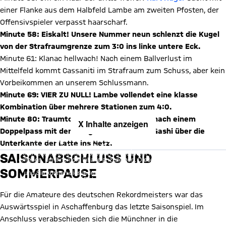
einer Flanke aus dem Halbfeld Lambe am zweiten Pfosten, der
Offensivspieler verpasst haarscharf.
Minute 58: Eiskalt! Unsere Nummer neun schlenzt die Kugel
von der Strafraumgrenze zum 3:0 ins linke untere Eck.
Minute 61: Klanac hellwach! Nach einem Ballverlust im
Mittelfeld kommt Cassaniti im Strafraum zum Schuss, aber kein
Vorbeikommen an unserem Schlussmann.
Minute 69: VIER ZU NULL! Lambe vollendet eine klasse
Kombination über mehrere Stationen zum 4:0.
Minute 80: Traumtor! Ofli knallt die Kugel nach einem
X Inhalte anzeigen
Doppelpass mit dem eingewechselten Yll Gashi über die
Mit Klick auf den Button ermöglichen Sie es diesem sozialen
Unterkante der Latte ins Netz.
Netzwerk, Ihre Daten (z. B. IP-Adresse) mit Hilfe von Cookies zu
verarbeiten. Vorher kann das soziale Netzwerk keine Daten über Sie
SAISONABSCHLUSS UND
erheben, um Ihnen die Inhalte anzuzeigen. Diese Einstellung wird für
alle Inhalte des sozialen Netzwerks auf unserer Website gespeichert
SOMMERPAUSE
und Sie können dies jederzeit in der
Cookie-Einwilligungslösung
ändern. Details:
Datenschutzerklärung
Für die Amateure des deutschen Rekordmeisters war das
Auswärtsspiel in Aschaffenburg das letzte Saisonspiel. Im
Anschluss verabschieden sich die Münchner in die