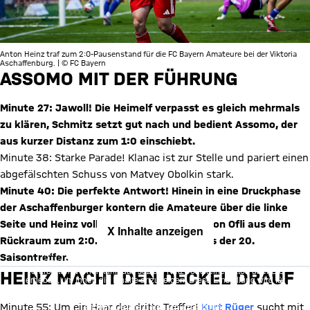
Anton Heinz traf zum 2:0-Pausenstand für die FC Bayern Amateure bei der Viktoria
Aschaffenburg. | © FC Bayern
ASSOMO MIT DER FÜHRUNG
Minute 27: Jawoll! Die Heimelf verpasst es gleich mehrmals
zu klären, Schmitz setzt gut nach und bedient Assomo, der
aus kurzer Distanz zum 1:0 einschiebt.
Minute 38: Starke Parade! Klanac ist zur Stelle und pariert einen
abgefälschten Schuss von Matvey Obolkin stark.
Minute 40: Die perfekte Antwort! Hinein in eine Druckphase
der Aschaffenburger kontern die Amateure über die linke
Seite und Heinz vollendet nach Vorarbeit von Ofli aus dem
X Inhalte anzeigen
Rückraum zum 2:0. Für Heinz ist es bereits der 20.
Mit Klick auf den Button ermöglichen Sie es diesem sozialen
Saisontreffer.
Netzwerk, Ihre Daten (z. B. IP-Adresse) mit Hilfe von Cookies zu
verarbeiten. Vorher kann das soziale Netzwerk keine Daten über Sie
HEINZ MACHT DEN DECKEL DRAUF
erheben, um Ihnen die Inhalte anzuzeigen. Diese Einstellung wird für
alle Inhalte des sozialen Netzwerks auf unserer Website gespeichert
und Sie können dies jederzeit in der
Cookie-Einwilligungslösung
ändern. Details:
Datenschutzerklärung
Minute 55: Um ein Haar der dritte Treffer!
Kurt Rüger
sucht mit