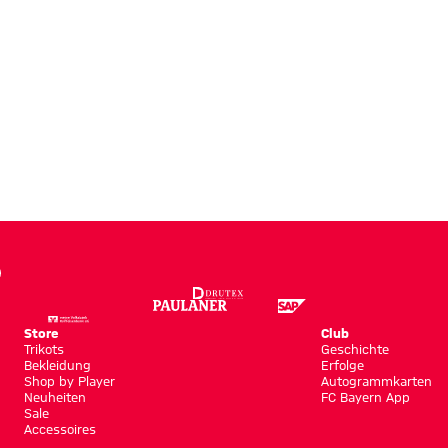
Store
Club
Trikots
Geschichte
Bekleidung
Erfolge
Shop by Player
Autogrammkarten
Neuheiten
FC Bayern App
Sale
Accessoires