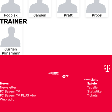
Podolski
Jansen
Kraft
Kroos
TRAINER
Jürgen 
Klinsmann
News
Spiele
Newsletter
Tabellen
FC Bayern TV
Statistiken
FC Bayern TV PLUS Abo
Tickets
Webradio