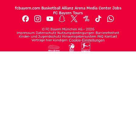
fcbayern.com
Basketball
Allianz Arena
Media Center
Jobs
FC Bayern Tours
©
FC Bayern München AG
–
2026
Impressum
Datenschutz
Nutzungsbedingungen
Barrierefreiheit
Kinder- und Jugendschutz
Hinweisgebersystem
FAQ
Kontakt
Verträge hier kündigen
Cookie-Einstellungen