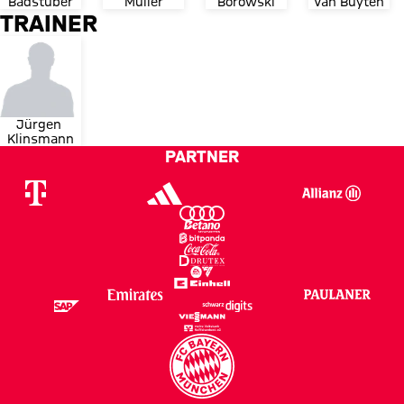
Badstuber
Müller
Borowski
Van Buyten
TRAINER
Jürgen 
Klinsmann
PARTNER