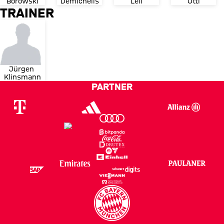
Borowski
Demichelis
Lell
Ottl
TRAINER
Jürgen 
Klinsmann
PARTNER