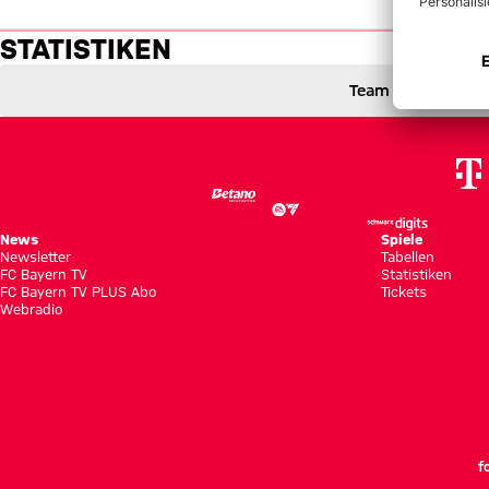
Statistiken: Hertha BSC vs. FC
STATISTIKEN
Team
Hertha BSC gegen FC Bayern München
2 zu 1
2 : 1
1 zu 0 nach Erste Halbzeit
Zwischenergebnis:
(
1:0
)
BSC
FCB
News
Spiele
Newsletter
Tabellen
FC Bayern TV
Statistiken
FC Bayern TV PLUS Abo
Tickets
Webradio
f