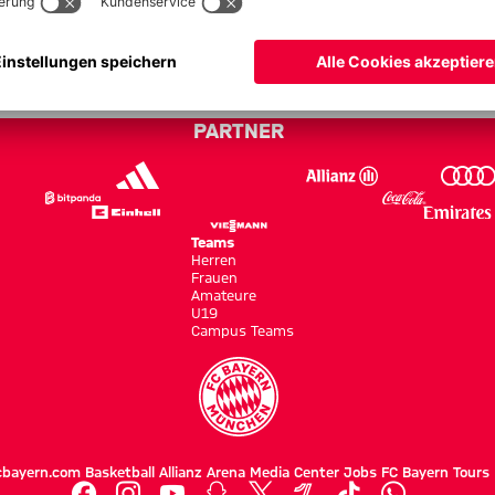
 Bayern - Bundesliga 08/09
PARTNER
Teams
Herren
Frauen
Amateure
U19
Campus Teams
cbayern.com
Basketball
Allianz Arena
Media Center
Jobs
FC Bayern Tours