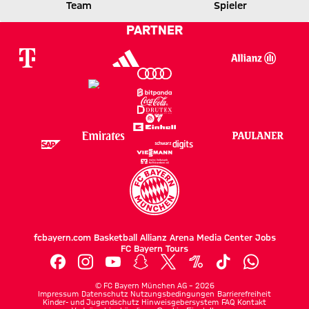
Team
Spieler
1 zu 1 nach Erste Halbzeit
Zwischenergebnis:
(
1:1
)
TSG
FCB
PARTNER
fcbayern.com
Basketball
Allianz Arena
Media Center
Jobs
FC Bayern Tours
©
FC Bayern München AG
–
2026
Impressum
Datenschutz
Nutzungsbedingungen
Barrierefreiheit
Kinder- und Jugendschutz
Hinweisgebersystem
FAQ
Kontakt