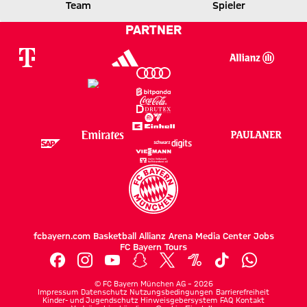
Team
Spieler
0 zu 3 nach Erste Halbzeit
Zwischenergebnis:
(
0:3
)
BOC
FCB
PARTNER
fcbayern.com
Basketball
Allianz Arena
Media Center
Jobs
FC Bayern Tours
©
FC Bayern München AG
–
2026
Impressum
Datenschutz
Nutzungsbedingungen
Barrierefreiheit
Kinder- und Jugendschutz
Hinweisgebersystem
FAQ
Kontakt