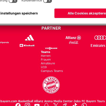
. FC Bayern - Bundesliga 10/11
PARTNER
Teams
Herren
Frauen
Amateure
U19
Campus Teams
cbayern.com
Basketball
Allianz Arena
Media Center
Jobs
FC Bayern Tours