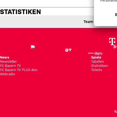
Statistiken: Kaiserslautern vs
STATISTIKEN
Team
1. FC Kaiserslautern gegen FC Bayern München
2 zu 0
2 : 0
2 zu 0 nach Erste Halbzeit
Zwischenergebnis:
(
2:0
)
FCK
FCB
News
Spiele
Newsletter
Tabellen
FC Bayern TV
Statistiken
FC Bayern TV PLUS Abo
Tickets
Webradio
f