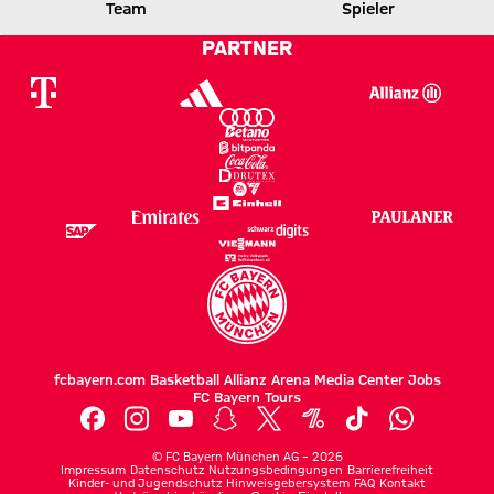
Team
Spieler
0 zu 2 nach Erste Halbzeit
Zwischenergebnis:
(
0:2
)
KOE
FCB
PARTNER
fcbayern.com
Basketball
Allianz Arena
Media Center
Jobs
FC Bayern Tours
©
FC Bayern München AG
–
2026
Impressum
Datenschutz
Nutzungsbedingungen
Barrierefreiheit
Kinder- und Jugendschutz
Hinweisgebersystem
FAQ
Kontakt