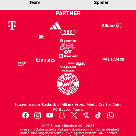
Team
Spieler
1 zu 0 nach Erste Halbzeit
Zwischenergebnis:
(
1:0
)
FCB
SCF
PARTNER
fcbayern.com
Basketball
Allianz Arena
Media Center
Jobs
FC Bayern Tours
©
FC Bayern München AG
–
2026
Impressum
Datenschutz
Nutzungsbedingungen
Barrierefreiheit
Kinder- und Jugendschutz
Hinweisgebersystem
FAQ
Kontakt