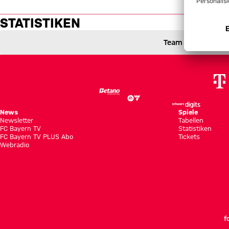
Statistiken: Stuttgart vs. FC B
STATISTIKEN
Team
VfB Stuttgart gegen FC Bayern München
3 zu 5
3 : 5
0 zu 3 nach Erste Halbzeit
Zwischenergebnis:
(
0:3
)
VFB
FCB
News
Spiele
Newsletter
Tabellen
FC Bayern TV
Statistiken
FC Bayern TV PLUS Abo
Tickets
Webradio
f