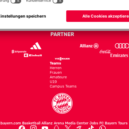
ayern - Bundesliga 10/11
PARTNER
Teams
Herren
Frauen
Amateure
U19
Campus Teams
cbayern.com
Basketball
Allianz Arena
Media Center
Jobs
FC Bayern Tours