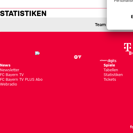
Statistiken: Gladbach vs. FC B
STATISTIKEN
Team
Borussia Mönchengladbach gegen FC Bayern München
3 zu 1
3 : 1
2 zu 0 nach Erste Halbzeit
Zwischenergebnis:
(
2:0
)
BMG
FCB
News
Spiele
Newsletter
Tabellen
FC Bayern TV
Statistiken
FC Bayern TV PLUS Abo
Tickets
Webradio
f