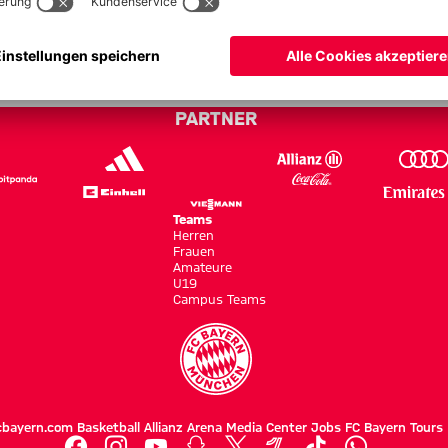
ayern - Bundesliga 11/12
PARTNER
Teams
Herren
Frauen
Amateure
U19
Campus Teams
cbayern.com
Basketball
Allianz Arena
Media Center
Jobs
FC Bayern Tours