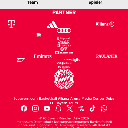
Team
Spieler
1 zu 0 nach Erste Halbzeit
Zwischenergebnis:
(
1:0
)
HSV
FCB
PARTNER
fcbayern.com
Basketball
Allianz Arena
Media Center
Jobs
FC Bayern Tours
©
FC Bayern München AG
–
2026
Impressum
Datenschutz
Nutzungsbedingungen
Barrierefreiheit
Kinder- und Jugendschutz
Hinweisgebersystem
FAQ
Kontakt