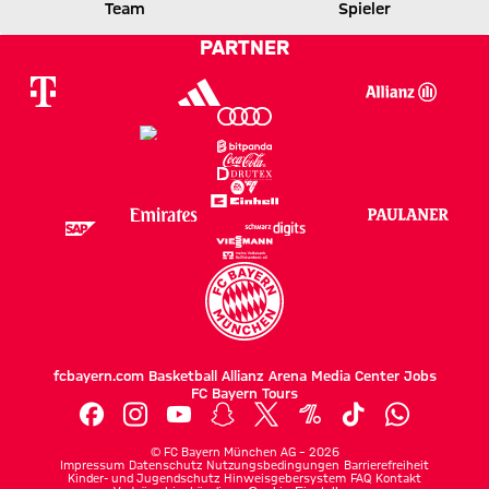
Team
Spieler
0 zu 1 nach Erste Halbzeit
Zwischenergebnis:
(
0:1
)
FCN
FCB
PARTNER
fcbayern.com
Basketball
Allianz Arena
Media Center
Jobs
FC Bayern Tours
©
FC Bayern München AG
–
2026
Impressum
Datenschutz
Nutzungsbedingungen
Barrierefreiheit
Kinder- und Jugendschutz
Hinweisgebersystem
FAQ
Kontakt