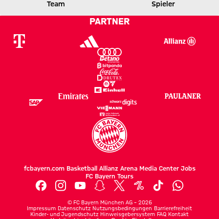
Team
Spieler
3 zu 1 nach Erste Halbzeit
Zwischenergebnis:
(
3:1
)
FCB
VFB
PARTNER
fcbayern.com
Basketball
Allianz Arena
Media Center
Jobs
FC Bayern Tours
©
FC Bayern München AG
–
2026
Impressum
Datenschutz
Nutzungsbedingungen
Barrierefreiheit
Kinder- und Jugendschutz
Hinweisgebersystem
FAQ
Kontakt