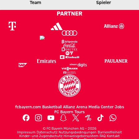
Team
Spieler
0 zu 2 nach Erste Halbzeit
Zwischenergebnis:
(
0:2
)
H96
FCB
PARTNER
fcbayern.com
Basketball
Allianz Arena
Media Center
Jobs
FC Bayern Tours
©
FC Bayern München AG
–
2026
Impressum
Datenschutz
Nutzungsbedingungen
Barrierefreiheit
Kinder- und Jugendschutz
Hinweisgebersystem
FAQ
Kontakt