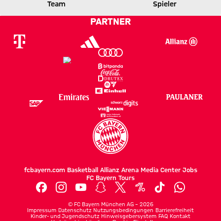
Team
Spieler
1 zu 1 nach Erste Halbzeit
Zwischenergebnis:
(
1:1
)
WOLFSBURG
FCB
PARTNER
fcbayern.com
Basketball
Allianz Arena
Media Center
Jobs
FC Bayern Tours
©
FC Bayern München AG
–
2026
Impressum
Datenschutz
Nutzungsbedingungen
Barrierefreiheit
Kinder- und Jugendschutz
Hinweisgebersystem
FAQ
Kontakt